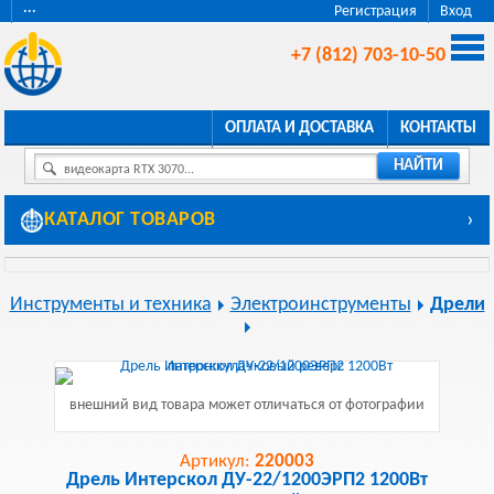
···
Регистрация
Вход
+7 (812) 703-10-50
ОПЛАТА И ДОСТАВКА
КОНТАКТЫ
НАЙТИ
видеокарта RTX 3070...
КАТАЛОГ ТОВАРОВ
›
Инструменты и техника
Электроинструменты
Дрели
внешний вид товара может отличаться от фотографии
Артикул:
220003
Дрель Интерскол ДУ-22/1200ЭРП2 1200Вт