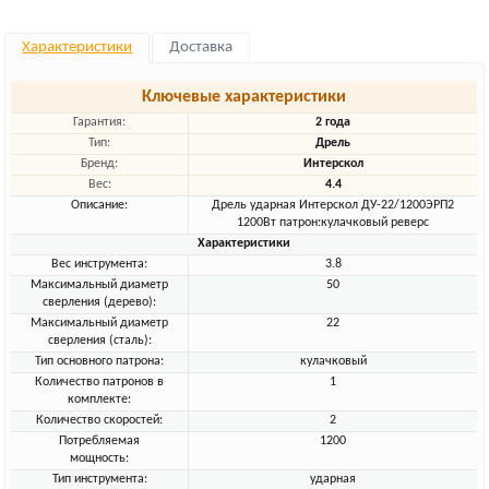
Характеристики
Доставка
Ключевые характеристики
Гарантия:
2 года
Тип:
Дрель
Бренд:
Интерскол
Вес:
4.4
Описание:
Дрель ударная Интерскол ДУ-22/1200ЭРП2
1200Вт патрон:кулачковый реверс
Характеристики
Вес инструмента:
3.8
Максимальный диаметр
50
сверления (дерево):
Максимальный диаметр
22
сверления (сталь):
Тип основного патрона:
кулачковый
Количество патронов в
1
комплекте:
Количество скоростей:
2
Потребляемая
1200
мощность:
Тип инструмента:
ударная