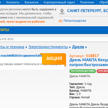
и
Контакты
Вакансии
Корпоративный отдел
Политики
Обраб
других регионах
могут быть
задержки в
САНКТ-ПЕТЕРБУРГ
,
БО
ных складов. Мы делаем все, чтобы
время
или с минимальной задержкой.
Петроградская
ой, пункт выдачи не работает
ХИТЫ
 RTX 3070...
ты и техника
Электроинструменты
Дрели
Артикул:
516817
АКЦИЯ
Дрель MAKITA безуд
д товара может отличаться от фотографии
патрон:быстрозажи
бесплатная доставка
хочу де
Дрель MAKITA.
Гарантия
: 1 год
Тип
: Дрель
Бренд
: MAKITA
Вес
: 1.9
Страна
: Китай
Дрель MAKITA Дрель безуд
патрон:быстрозажимной ре