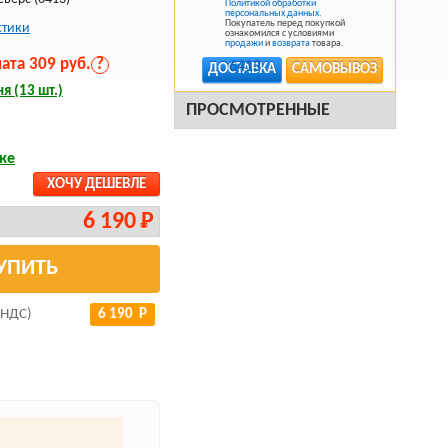
Политикой обработки
персональных данных
.
Покупатель перед покупкой
стики
ознакомился с условиями
продажи
и
возврата
товара.
та 309 руб.
?
ДОСТАВКА
САМОВЫВОЗ
я (13 шт.)
ПРОСМОТРЕННЫЕ
ке
ХОЧУ ДЕШЕВЛЕ
6 190 Р
УПИТЬ
 НДС)
6 190 Р