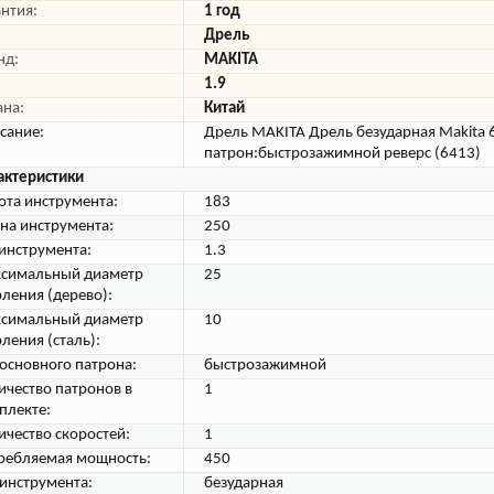
антия:
1 год
Дрель
нд:
MAKITA
1.9
ана:
Китай
сание:
Дрель MAKITA Дрель безударная Makita 
патрон:быстрозажимной реверс (6413)
актеристики
ота инструмента:
183
на инструмента:
250
 инструмента:
1.3
симальный диаметр
25
рления (дерево):
симальный диаметр
10
ления (сталь):
 основного патрона:
быстрозажимной
ичество патронов в
1
плекте:
ичество скоростей:
1
ребляемая мощность:
450
 инструмента:
безударная