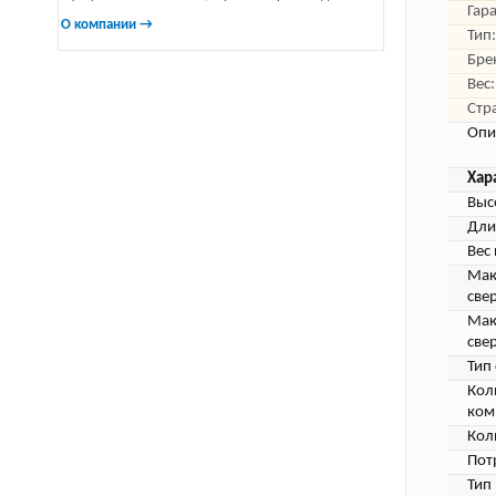
Гар
О компании →
Тип:
Бре
Вес:
Стр
Опи
Хар
Выс
Дли
Вес
Мак
све
Мак
свер
Тип
Кол
ком
Кол
Пот
Тип