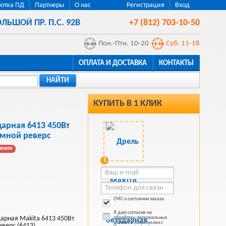
отка ПД
Партнеры
О нас
Регистрация
Вход
ЛЬШОЙ ПР. П.С. 92В
+7 (812) 703-10-50
Пон.-Птн. 10-20
Суб. 11-18
ОПЛАТА И ДОСТАВКА
КОНТАКТЫ
НАЙТИ
КУПИТЬ В 1 КЛИК
арная 6413 450Вт
мной реверс
шевле
1
СМС о состоянии заказа
Я даю согласие на
арная Makita 6413 450Вт
обработку персональных
данных и ознакомлен с
верс (6413)