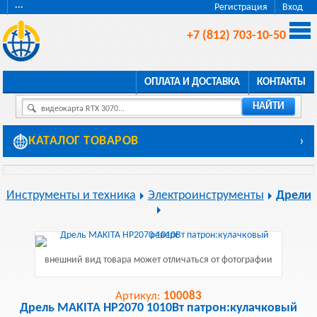
···
Регистрация
Вход
+7 (812) 703-10-50
ОПЛАТА И ДОСТАВКА
КОНТАКТЫ
НАЙТИ
видеокарта RTX 3070...
КАТАЛОГ ТОВАРОВ
›
Инструменты и техника
Электроинструменты
Дрели
внешний вид товара может отличаться от фотографии
Артикул:
100083
Дрель MAKITA HP2070 1010Вт патрон:кулачковый