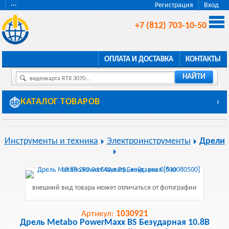
···
Регистрация
Вход
+7 (812) 703-10-50
ОПЛАТА И ДОСТАВКА
КОНТАКТЫ
НАЙТИ
видеокарта RTX 3070...
КАТАЛОГ ТОВАРОВ
›
Инструменты и техника
Электроинструменты
Дрели
внешний вид товара может отличаться от фотографии
Артикул:
1030921
Дрель Metabo PowerMaxx BS Безударная 10.8В