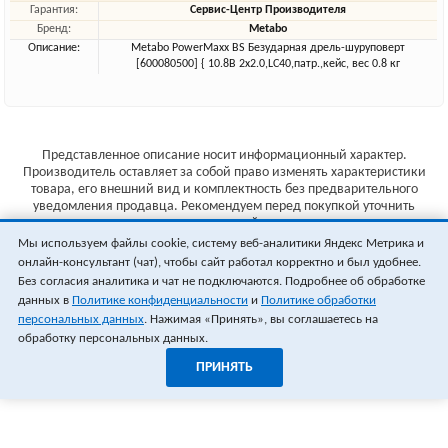
Гарантия:
Сервис-Центр Производителя
Бренд:
Metabo
Описание:
Metabo PowerMaxx BS Безударная дрель-шуруповерт
[600080500] { 10.8В 2х2.0,LC40,патр.,кейс, вес 0.8 кг
Представленное описание носит информационный характер.
Производитель оставляет за собой право изменять характеристики
товара, его внешний вид и комплектность без предварительного
уведомления продавца. Рекомендуем перед покупкой уточнить
характеристики товара на сайте производителя.
Мы используем файлы cookie, систему веб-аналитики Яндекс Метрика и
Указанные цены не являются публичной офертой (ст.435 ГК РФ).
онлайн-консультант (чат), чтобы сайт работал корректно и был удобнее.
Стоимость и наличие товара уточняйте у менеджера.
Без согласия аналитика и чат не подключаются. Подробнее об обработке
данных в
Политике конфиденциальности
и
Политике обработки
персональных данных
. Нажимая «Принять», вы соглашаетесь на
обработку персональных данных.
ПРИНЯТЬ