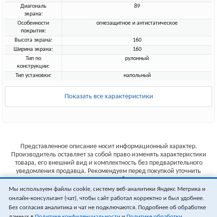
Диагональ
89
экрана:
Особенности
огнезащитное и антистатическое
покрытия:
Высота экрана:
160
Ширина экрана:
160
Тип по
рулонный
конструкции:
Тип установки:
напольный
Показать все характеристики
Представленное описание носит информационный характер.
Производитель оставляет за собой право изменять характеристики
товара, его внешний вид и комплектность без предварительного
уведомления продавца. Рекомендуем перед покупкой уточнить
характеристики товара на сайте производителя.
Мы используем файлы cookie, систему веб-аналитики Яндекс Метрика и
Указанные цены не являются публичной офертой (ст.435 ГК РФ).
онлайн-консультант (чат), чтобы сайт работал корректно и был удобнее.
Стоимость и наличие товара уточняйте у менеджера.
Без согласия аналитика и чат не подключаются. Подробнее об обработке
данных в
Политике конфиденциальности
и
Политике обработки