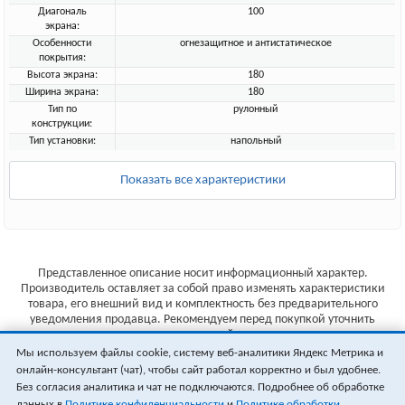
Диагональ
100
экрана:
Особенности
огнезащитное и антистатическое
покрытия:
Высота экрана:
180
Ширина экрана:
180
Тип по
рулонный
конструкции:
Тип установки:
напольный
Показать все характеристики
Представленное описание носит информационный характер.
Производитель оставляет за собой право изменять характеристики
товара, его внешний вид и комплектность без предварительного
уведомления продавца. Рекомендуем перед покупкой уточнить
характеристики товара на сайте производителя.
Мы используем файлы cookie, систему веб-аналитики Яндекс Метрика и
Указанные цены не являются публичной офертой (ст.435 ГК РФ).
онлайн-консультант (чат), чтобы сайт работал корректно и был удобнее.
Стоимость и наличие товара уточняйте у менеджера.
Без согласия аналитика и чат не подключаются. Подробнее об обработке
данных в
Политике конфиденциальности
и
Политике обработки