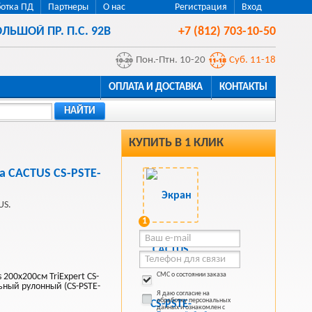
отка ПД
Партнеры
О нас
Регистрация
Вход
ЛЬШОЙ ПР. П.С. 92В
+7 (812) 703-10-50
Пон.-Птн. 10-20
Суб. 11-18
ОПЛАТА И ДОСТАВКА
КОНТАКТЫ
НАЙТИ
КУПИТЬ В 1 КЛИК
а CACTUS CS-PSTE-
US.
1
СМС о состоянии заказа
 200x200см TriExpert CS-
ьный рулонный (CS-PSTE-
Я даю согласие на
обработку персональных
данных и ознакомлен с