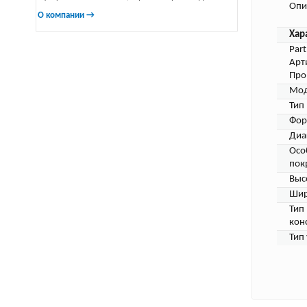
Опи
О компании →
Хар
Par
Арт
Про
Мод
Тип
Фор
Диа
Осо
пок
Выс
Шир
Тип
кон
Тип