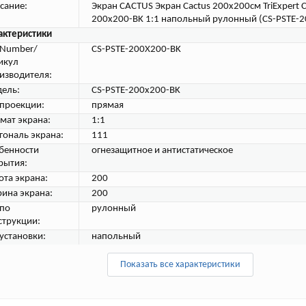
сание:
Экран CACTUS Экран Cactus 200x200см TriExpert 
200х200-BK 1:1 напольный рулонный (CS-PSTE-
актеристики
tNumber/
CS-PSTE-200X200-BK
икул
изводителя:
ель:
CS-PSTE-200x200-BK
 проекции:
прямая
мат экрана:
1:1
гональ экрана:
111
бенности
огнезащитное и антистатическое
рытия:
ота экрана:
200
ина экрана:
200
 по
рулонный
струкции:
 установки:
напольный
Показать все характеристики