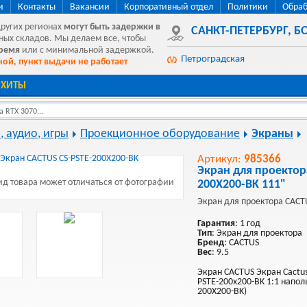
и
Контакты
Вакансии
Корпоративный отдел
Политики
Обраб
других регионах
могут быть
задержки в
САНКТ-ПЕТЕРБУРГ
,
БО
ных складов. Мы делаем все, чтобы
время
или с минимальной задержкой.
Петроградская
ой, пункт выдачи не работает
ХИТЫ
 RTX 3070...
, аудио, игры
Проекционное оборудование
Экраны
Артикул:
985366
Экран для проектор
д товара может отличаться от фотографии
200X200-BK 111"
Экран для проектора CACT
Гарантия
: 1 год
Тип
: Экран для проектора
Бренд
: CACTUS
Вес
: 9.5
Экран CACTUS Экран Cactus
PSTE-200х200-BK 1:1 напол
200Х200-BK)