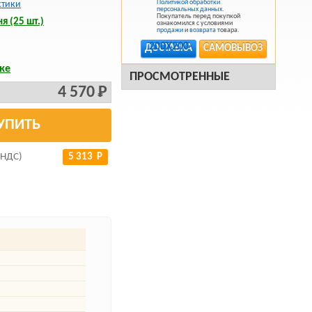
Политикой обработки
стики
персональных данных
.
Покупатель перед покупкой
я (25 шт.)
ознакомился с условиями
продажи
и
возврата
товара.
ДОСТАВКА
САМОВЫВОЗ
ке
ПРОСМОТРЕННЫЕ
4 570 Р
УПИТЬ
 НДС)
5 313 Р