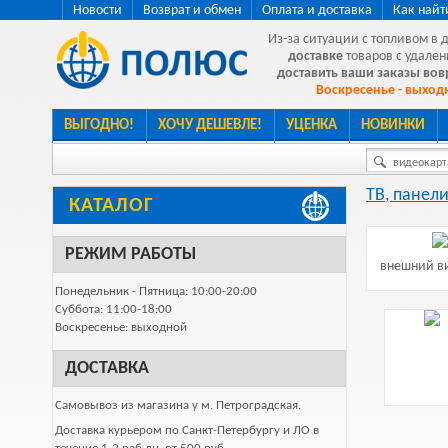
Новости
Возврат и обмен
Оплата и доставка
Как найт
Из-за ситуации с топливом в 
доставке
товаров с удален
доставить ваши заказы во
Воскресенье - выходн
ВЫГОДНО!
ХОЧУ ДЕШЕВЛЕ!
УЦЕНКА
НОВИНКИ
видеокарта
ТВ, панели
КАТАЛОГ
РЕЖИМ РАБОТЫ
внешний ви
Понедельник - Пятница: 10:00-20:00
Суббота: 11:00-18:00
Воскресенье: выходной
ДОСТАВКА
Самовывоз из магазина у м. Петроградская.
Доставка курьером по Санкт-Петербургу и ЛО в