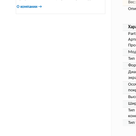
Вес:
О компании →
Опи
Хар
Par
Арт
Про
Мод
Тип
Фор
Диа
экр
Осо
пок
Выс
Шир
Тип
кон
Тип