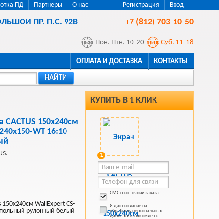
отка ПД
Партнеры
О нас
Регистрация
Вход
ЛЬШОЙ ПР. П.С. 92В
+7 (812) 703-10-50
Пон.-Птн. 10-20
Суб. 11-18
ОПЛАТА И ДОСТАВКА
КОНТАКТЫ
НАЙТИ
КУПИТЬ В 1 КЛИК
а CACTUS 150x240см
-240x150-WT 16:10
ый
US.
1
СМС о состоянии заказа
 150x240см WallExpert CS-
Я даю согласие на
апольный рулонный белый
обработку персональных
данных и ознакомлен с