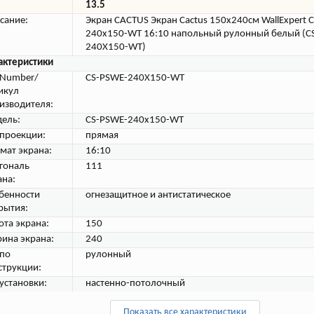
13.5
сание:
Экран CACTUS Экран Cactus 150x240см WallExpert 
240x150-WT 16:10 напольный рулонный белый (C
240X150-WT)
актеристики
tNumber/
CS-PSWE-240X150-WT
икул
изводителя:
ель:
CS-PSWE-240x150-WT
 проекции:
прямая
мат экрана:
16:10
гональ
111
ана:
бенности
огнезащитное и антистатическое
рытия:
ота экрана:
150
ина экрана:
240
 по
рулонный
струкции:
 установки:
настенно-потолочный
Показать все характеристики