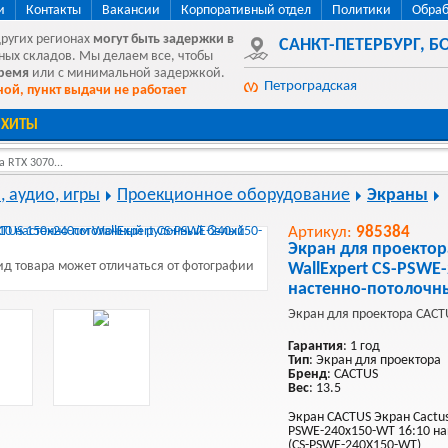
и
Контакты
Вакансии
Корпоративный отдел
Политики
Обраб
других регионах
могут быть
задержки в
САНКТ-ПЕТЕРБУРГ
,
БО
ных складов. Мы делаем все, чтобы
время
или с минимальной задержкой.
Петроградская
ой, пункт выдачи не работает
ХИТЫ
 RTX 3070...
, аудио, игры
Проекционное оборудование
Экраны
Артикул:
985384
Экран для проектор
д товара может отличаться от фотографии
WallExpert CS-PSWE
настенно-потолочн
Экран для проектора CACT
Гарантия
: 1 год
Тип
: Экран для проектора
Бренд
: CACTUS
Вес
: 13.5
Экран CACTUS Экран Cactus
PSWE-240x150-WT 16:10 н
(CS-PSWE-240X150-WT)