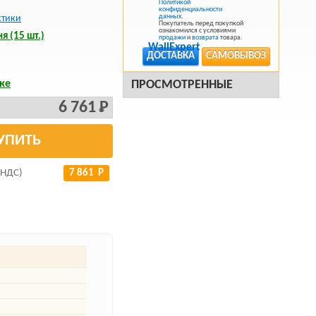
Политикой
конфиденциальности
данных
.
стики
Покупатель перед покупкой
ознакомился с условиями
я (15 шт.)
продажи
и
возврата
товара.
ДОСТАВКА
САМОВЫВОЗ
ке
ПРОСМОТРЕННЫЕ
6 761 Р
УПИТЬ
 НДС)
7 861 Р