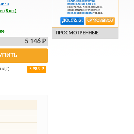
Политикой обработки
стики
персональных данных
.
Покупатель перед покупкой
ознакомился с условиями
я (8 шт.)
продажи
и
возврата
товара.
ДОСТАВКА
САМОВЫВОЗ
ке
ПРОСМОТРЕННЫЕ
5 146 Р
УПИТЬ
 НДС)
5 983 Р