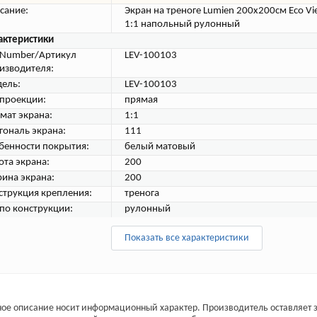
сание:
Экран на треноге Lumien 200x200см Eco V
1:1 напольный рулонный
актеристики
tNumber/Артикул
LEV-100103
изводителя:
ель:
LEV-100103
 проекции:
прямая
мат экрана:
1:1
гональ экрана:
111
бенности покрытия:
белый матовый
ота экрана:
200
ина экрана:
200
струкция крепления:
тренога
 по конструкции:
рулонный
Показать все характеристики
ое описание носит информационный характер. Производитель оставляет з