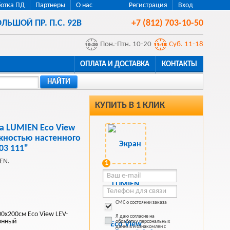
отка ПД
Партнеры
О нас
Регистрация
Вход
ЛЬШОЙ ПР. П.С. 92В
+7 (812) 703-10-50
Пон.-Птн. 10-20
Суб. 11-18
ОПЛАТА И ДОСТАВКА
КОНТАКТЫ
НАЙТИ
КУПИТЬ В 1 КЛИК
а LUMIEN Eco View
жностью настенного
03 111"
EN.
1
СМС о состоянии заказа
00x200см Eco View LEV-
Я даю согласие на
онный
обработку персональных
данных и ознакомлен с