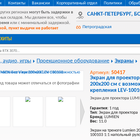
и
Контакты
Вакансии
Корпоративный отдел
Политики
Обраб
других регионах
могут быть
задержки в
САНКТ-ПЕТЕРБУРГ
,
БО
ных складов. Мы делаем все, чтобы
время
или с минимальной задержкой.
Петроградская
ой, пункт выдачи не работает
ХИТЫ
 RTX 3070...
, аудио, игры
Проекционное оборудование
Экраны
Артикул:
50417
Экран для проектор
д товара может отличаться от фотографии
200x200 см с возмо
крепления LEV-1001
Экран для проектора LUMI
Гарантия
: 1 год
Тип
: Экран для проектора
Бренд
: LUMIEN
Вес
: 11.0
Экран на треноге Lumien 2
100103 1:1 напольный рул