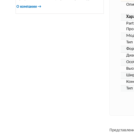
Опи
О компании →
Хар
Par
Про
Мод
Тип
Фор
Диа
Осо
Выс
Шир
Кон
Тип
Представленн