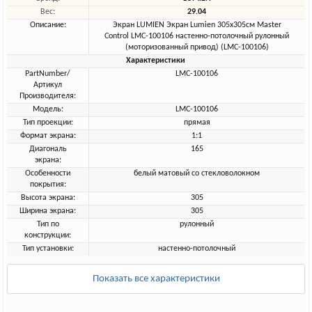
Вес:
29.04
Описание:
Экран LUMIEN Экран Lumien 305x305см Master
Control LMC-100106 настенно-потолочный рулонный
(моторизованный привод) (LMC-100106)
Характеристики
PartNumber/
LMC-100106
Артикул
Производителя:
Модель:
LMC-100106
Тип проекции:
прямая
Формат экрана:
1:1
Диагональ
165
экрана:
Особенности
белый матовый со стекловолокном
покрытия:
Высота экрана:
305
Ширина экрана:
305
Тип по
рулонный
конструкции:
Тип установки:
настенно-потолочный
Показать все характеристики