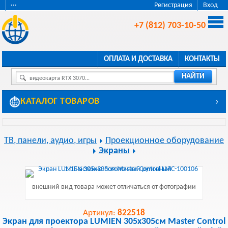
···
Регистрация
Вход
+7 (812) 703-10-50
ОПЛАТА И ДОСТАВКА
КОНТАКТЫ
НАЙТИ
видеокарта RTX 3070...
КАТАЛОГ ТОВАРОВ
›
ТВ, панели, аудио, игры
Проекционное оборудование
Экраны
внешний вид товара может отличаться от фотографии
Артикул:
822518
Экран для проектора LUMIEN 305x305см Master Control