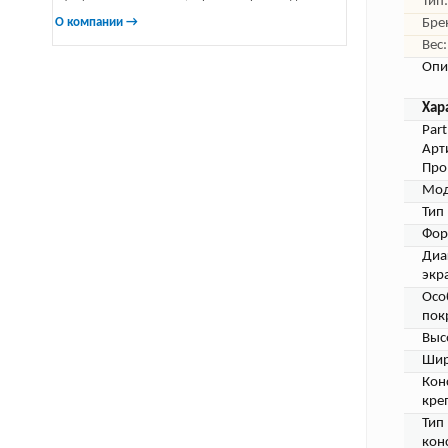
Тип:
О компании →
Бре
Вес:
Опи
Хар
Par
Арт
Про
Мод
Тип
Фор
Диа
экр
Осо
пок
Выс
Шир
Кон
кре
Тип
кон