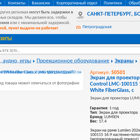
и
Контакты
Вакансии
Корпоративный отдел
Политики
Обраб
других регионах
могут быть
задержки в
САНКТ-ПЕТЕРБУРГ
,
БО
ных складов. Мы делаем все, чтобы
время
или с минимальной задержкой.
Петроградская
ой, пункт выдачи не работает
ХИТЫ
 RTX 3070...
, аудио, игры
Проекционное оборудование
Экраны
Артикул:
50501
Экран для проектор
д товара может отличаться от фотографии
Control LMC-100115 
White FiberGlass, с
Экран для проектора LUMI
Гарантия
: 1 год
Тип
: Экран для проектора
Бренд
: LUMIEN
Вес
: 17.4
Экран на раме Lumien 202x
100115 16:9 настенно-пот
(моторизованный привод)