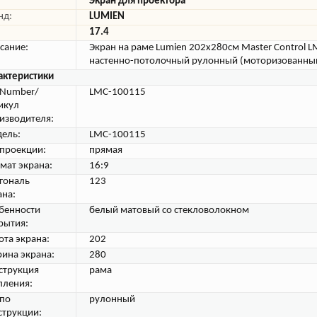
Экран для проектора
нд:
LUMIEN
17.4
сание:
Экран на раме Lumien 202x280см Master Control 
настенно-потолочный рулонный (моторизованны
актеристики
tNumber/
LMC-100115
икул
изводителя:
ель:
LMC-100115
 проекции:
прямая
мат экрана:
16:9
гональ
123
ана:
бенности
белый матовый со стекловолокном
рытия:
ота экрана:
202
ина экрана:
280
струкция
рама
пления:
 по
рулонный
струкции: