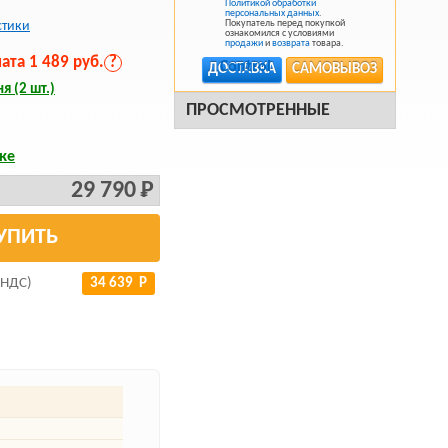
Политикой обработки
персональных данных
.
Покупатель перед покупкой
стики
ознакомился с условиями
продажи
и
возврата
товара.
та 1 489 руб.
?
ДОСТАВКА
САМОВЫВОЗ
я (2 шт.)
ПРОСМОТРЕННЫЕ
ке
29 790 Р
УПИТЬ
 НДС)
34 639 Р