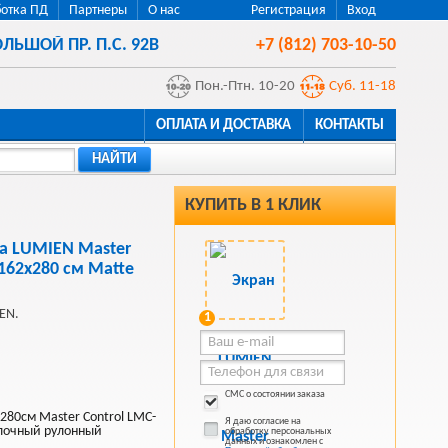
отка ПД
Партнеры
О нас
Регистрация
Вход
ЛЬШОЙ ПР. П.С. 92В
+7 (812) 703-10-50
Пон.-Птн. 10-20
Суб. 11-18
ОПЛАТА И ДОСТАВКА
КОНТАКТЫ
НАЙТИ
КУПИТЬ В 1 КЛИК
а LUMIEN Master
162x280 см Matte
EN.
1
СМС о состоянии заказа
280см Master Control LMC-
Я даю согласие на
олочный рулонный
обработку персональных
данных и ознакомлен с