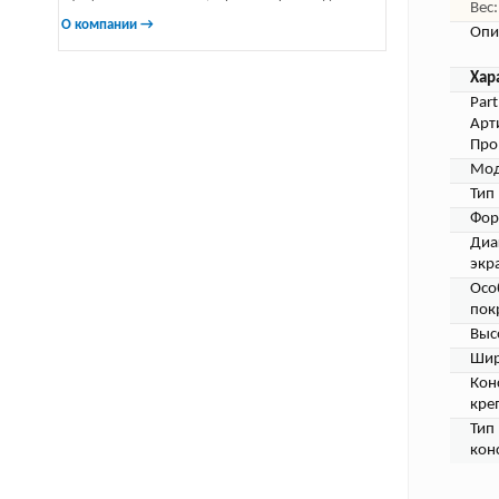
Вес:
О компании →
Опи
Хар
Par
Арт
Про
Мод
Тип
Фор
Диа
экр
Осо
пок
Выс
Шир
Кон
кре
Тип
кон