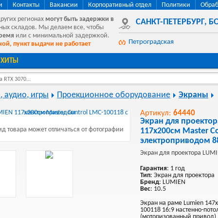
и
Контакты
Вакансии
Корпоративный отдел
Политики
Обраб
других регионах
могут быть
задержки в
САНКТ-ПЕТЕРБУРГ
,
БО
ных складов. Мы делаем все, чтобы
время
или с минимальной задержкой.
Петроградская
ой, пункт выдачи не работает
ХИТЫ
 RTX 3070...
, аудио, игры
Проекционное оборудование
Экраны
Артикул:
64440
Экран для проекто
д товара может отличаться от фотографии
117x200см Master Co
электроприводом 8
Экран для проектора LUMI
Гарантия
: 1 год
Тип
: Экран для проектора
Бренд
: LUMIEN
Вес
: 10.5
Экран на раме Lumien 147x
100118 16:9 настенно-пот
(моторизованный привод)