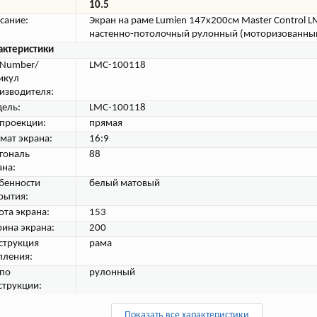
10.5
сание:
Экран на раме Lumien 147x200см Master Control 
настенно-потолочный рулонный (моторизованны
актеристики
tNumber/
LMC-100118
икул
изводителя:
ель:
LMC-100118
 проекции:
прямая
мат экрана:
16:9
гональ
88
ана:
бенности
белый матовый
рытия:
ота экрана:
153
ина экрана:
200
струкция
рама
пления:
 по
рулонный
струкции:
Показать все характеристики