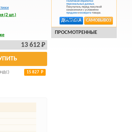
Политикой обработки
персональных данных
.
Покупатель перед покупкой
стики
ознакомился с условиями
продажи
и
возврата
товара.
я (2 шт.)
ДОСТАВКА
САМОВЫВОЗ
ПРОСМОТРЕННЫЕ
ке
13 612 Р
УПИТЬ
 НДС)
15 827 Р