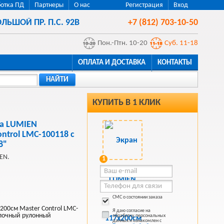
отка ПД
Партнеры
О нас
Регистрация
Вход
ЛЬШОЙ ПР. П.С. 92В
+7 (812) 703-10-50
Пон.-Птн. 10-20
Суб. 11-18
ОПЛАТА И ДОСТАВКА
КОНТАКТЫ
НАЙТИ
КУПИТЬ В 1 КЛИК
ра LUMIEN
ntrol LMC-100118 с
8"
EN.
1
СМС о состоянии заказа
200см Master Control LMC-
Я даю согласие на
олочный рулонный
обработку персональных
данных и ознакомлен с