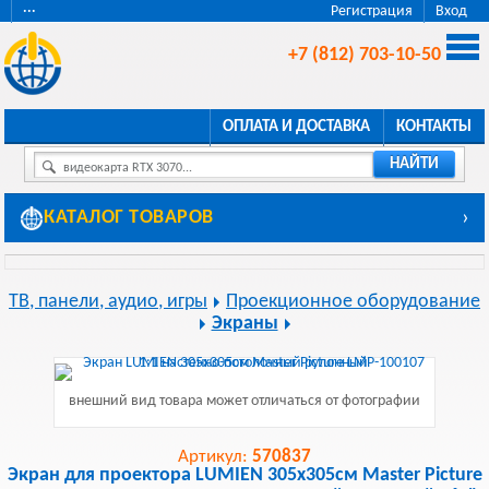
···
Регистрация
Вход
+7 (812) 703-10-50
ОПЛАТА И ДОСТАВКА
КОНТАКТЫ
НАЙТИ
видеокарта RTX 3070...
КАТАЛОГ ТОВАРОВ
›
ТВ, панели, аудио, игры
Проекционное оборудование
Экраны
внешний вид товара может отличаться от фотографии
Артикул:
570837
Экран для проектора LUMIEN 305x305см Master Picture