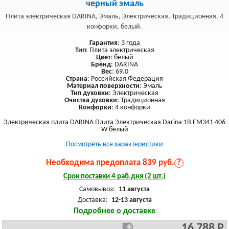
черный эмаль
Плита электрическая DARINA, Эмаль, Электрическая, Традиционная, 4
конфорки, белый.
Гарантия
: 3 года
Тип
: Плита электрическая
Цвет
: белый
Бренд
: DARINA
Вес
: 69.0
Страна
: Российская Федерация
Материал поверхности
: Эмаль
Тип духовки
: Электрическая
Очистка духовки
: Традиционная
Конфорки
: 4 конфорки
Электрическая плита DARINA Плита Электрическая Darina 1B EM341 406
W белый
Посмотреть все характеристики
Необходима предоплата 839 руб.
?
Срок поставки 4 раб.дня (2 шт.)
Самовывоз:
11 августа
Доставка:
12-13 августа
Подробнее о доставке
16 788 Р