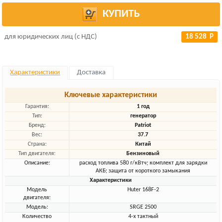
КУПИТЬ
для юридических лиц (с НДС)
18 528 Р
Характеристики
Доставка
Ключевые характеристики
Гарантия:
1 год
Тип:
генератор
Бренд:
Patriot
Вес:
37.7
Страна:
Китай
Тип двигателя:
Бензиновый
Описание:
расход топлива 580 г/кВтч; комплект для зарядки
АКБ; защита от короткого замыкания
Характеристики
Модель
Huter 168F-2
двигателя:
Модель:
SRGE 2500
Количество
4-х тактный