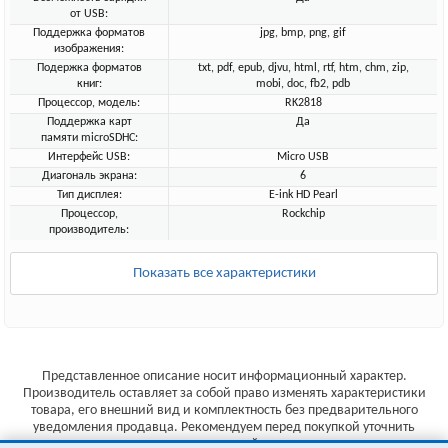
от USB:
Поддержка форматов
jpg, bmp, png, gif
изображения:
Подержка форматов
txt, pdf, epub, djvu, html, rtf, htm, chm, zip,
книг:
mobi, doc, fb2, pdb
Процессор, модель:
RK2818
Поддержка карт
Да
памяти microSDHC:
Интерфейс USB:
Micro USB
Диагональ экрана:
6
Тип дисплея:
E-ink HD Pearl
Процессор,
Rockchip
производитель:
Показать все характеристики
Представленное описание носит информационный характер.
Производитель оставляет за собой право изменять характеристики
товара, его внешний вид и комплектность без предварительного
уведомления продавца. Рекомендуем перед покупкой уточнить
характеристики товара на сайте производителя.