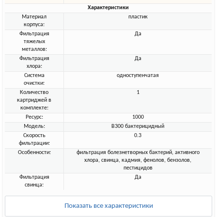
Характеристики
Материал
пластик
корпуса:
Фильтрация
Да
тяжелых
металлов:
Фильтрация
Да
хлора:
Система
одноступенчатая
очистки:
Количество
1
картриджей в
комплекте:
Ресурс:
1000
Модель:
B300 бактерицидный
Скорость
0.3
фильтрации:
Особенности:
фильтрация болезнетворных бактерий, активного
хлора, свинца, кадмия, фенолов, бензолов,
пестицидов
Фильтрация
Да
свинца:
Показать все характеристики