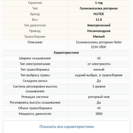
Гарантия:
1 год
Тип:
Газонокосилка роторная
Бренд:
HUTER
Вес:
11.6
Тип двигателя:
Электрический
Привод:
Несамоходная
Травосборник:
Мягкий
Описание:
Газонокосилка роторная Huter
ELM-1800
Характеристики
Ширина скашивания:
42
Тип электропитания:
от электросети
Тип травосборника:
мягкий
Тип выброса травы:
задний выброс, в травосборник
Складная ручка:
Да
Система регулировки высоты
3 уровня
скашивания:
Режущая система:
роторный нож
Регулировка высоты скашивания:
Да
Объем травосборника:
45
Мощность двигателя:
1800
Показать все характеристики