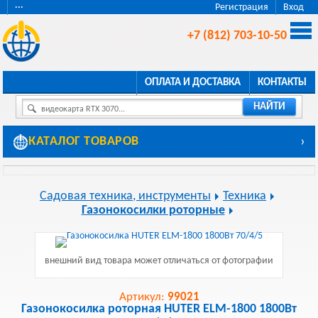
···
Регистрация
Вход
+7 (812) 703-10-50
ОПЛАТА И ДОСТАВКА
КОНТАКТЫ
НАЙТИ
видеокарта RTX 3070...
КАТАЛОГ ТОВАРОВ
›
Садовая техника, инструменты
Техника
Газонокосилки роторные
внешний вид товара может отличаться от фотографии
Артикул:
99021
Газонокосилка роторная HUTER ELM-1800 1800Вт