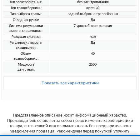
Тип электропитания:
без электропитания
Тип травосборника:
жесткий
Тип выброса травы:
задний выброс, в травосборник
Складная ручка:
Да
Система регулировки
7 уровней, центральная
высоты скашивания:
Режущая система:
нож
Регулировка высоты
Да
скашивания:
Объем
40
травосборника:
Мощность
2500
двигателя:
Показать все характеристики
Представленное описание носит информационный характер.
Производитель оставляет за собой право изменять характеристики
товара, его внешний вид и комплектность без предварительного
уведомления продавца. Рекомендуем перед покупкой уточнить
характеристики товара на сайте производителя.