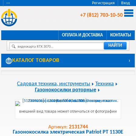
···
Регистрация
Вход
+7 (812) 703-10-50
ОПЛАТА И ДОСТАВКА
КОНТАКТЫ
НАЙТИ
видеокарта RTX 3070...
КАТАЛОГ ТОВАРОВ
›
Садовая техника, инструменты
Техника
Газонокосилки роторные
внешний вид товара может отличаться от фотографии
Артикул:
2131744
Газонокосилка электрическая Patriot PT 1130E