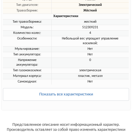
Тип двигателя:
Электрический
Травосборник:
Жёсткий
Характеристики
Тип травосборника:
жесткий
Модель:
512309231
Количество колес:
4
Особенности:
Небольшой вес упрощает управление
косилкой;
Мульчирование:
Нет
Тип аккумулятора:
Нет
Напряжение
0
аккумулятора:
Тип газонокосилки:
электрическая
Материал корпуса:
пластик, металл
Самоходная:
Нет
Показать все характеристики
Представленное описание носит информационный характер.
Производитель оставляет за собой право изменять характеристики