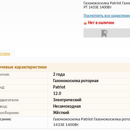
Газонокосилка Patriot Газо
PT 1433E 1400Вт
Посмотреть все характери
Нет в наличии
стики
чевые характеристики
антия:
2 года
Газонокосилка роторная
нд:
Patriot
12.0
 двигателя:
Электрический
вод:
Несамоходная
восборник:
Жёсткий
сание:
Газонокосилка Patriot Газонокосилка рото
1433E 1400Вт