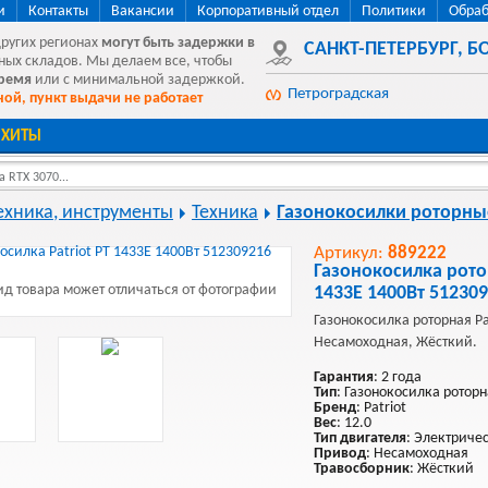
и
Контакты
Вакансии
Корпоративный отдел
Политики
Обраб
других регионах
могут быть
задержки в
САНКТ-ПЕТЕРБУРГ
,
БО
ных складов. Мы делаем все, чтобы
время
или с минимальной задержкой.
Петроградская
ой, пункт выдачи не работает
ХИТЫ
 RTX 3070...
ехника, инструменты
Техника
Газонокосилки роторны
Артикул:
889222
Газонокосилка ротор
д товара может отличаться от фотографии
1433E 1400Вт 51230
Газонокосилка роторная Pa
Несамоходная, Жёсткий.
Гарантия
: 2 года
Тип
: Газонокосилка ротор
Бренд
: Patriot
Вес
: 12.0
Тип двигателя
: Электриче
Привод
: Несамоходная
Травосборник
: Жёсткий