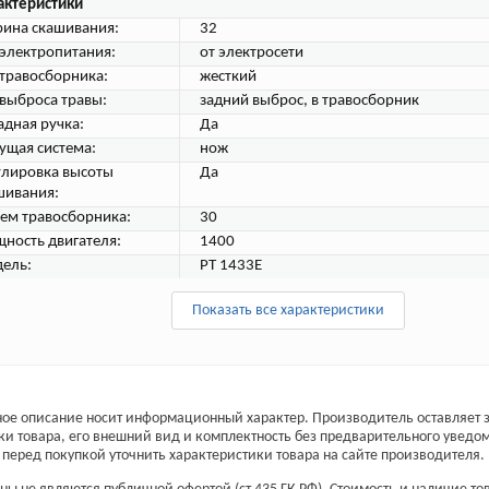
актеристики
ина скашивания:
32
 электропитания:
от электросети
 травосборника:
жесткий
 выброса травы:
задний выброс, в травосборник
адная ручка:
Да
ущая система:
нож
улировка высоты
Да
шивания:
ем травосборника:
30
ность двигателя:
1400
ель:
PT 1433E
Показать все характеристики
ое описание носит информационный характер. Производитель оставляет з
ки товара, его внешний вид и комплектность без предварительного уведо
перед покупкой уточнить характеристики товара на сайте производителя.