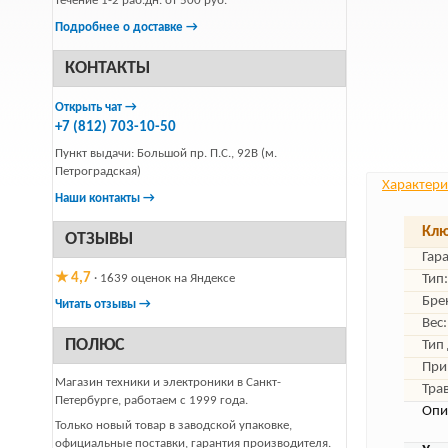
течение 1-2 раб.дн. от 500 руб.
Подробнее о доставке →
КОНТАКТЫ
Открыть чат →
+7 (812) 703-10-50
Пункт выдачи: Большой пр. П.С., 92В (м.
Петроградская)
Характери
Наши контакты →
Клю
ОТЗЫВЫ
Гар
★ 4,7
· 1639 оценок на Яндексе
Тип:
Бре
Читать отзывы →
Вес:
ПОЛЮС
Тип
При
Магазин техники и электроники в Санкт-
Тра
Петербурге, работаем с 1999 года.
Опи
Только новый товар в заводской упаковке,
официальные поставки, гарантия производителя.