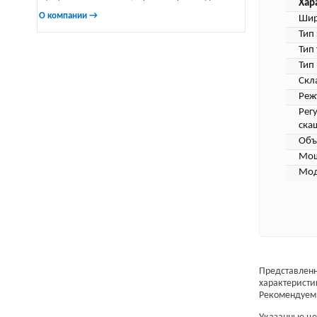
Хар
О компании →
Шир
Тип
Тип
Тип
Скл
Реж
Рег
ска
Объ
Мощ
Мод
Представленн
характеристи
Рекомендуем 