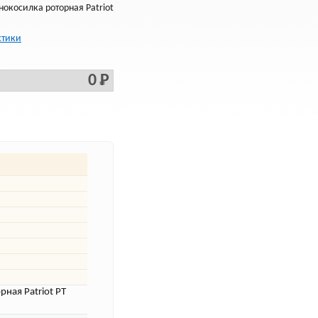
нокосилка роторная Patriot
стики
0 Р
рная Patriot PT