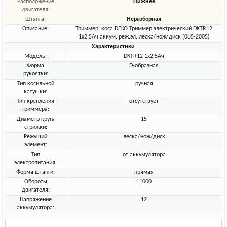
Расположение
Нижнее
двигателя:
Штанга:
Неразборная
Описание:
Триммер, коса DEKO Триммер электрический DKTR12
1х2.5Ач аккум. реж.эл.:леска/нож/диск (085-2005)
Характеристики
Модель:
DKTR12 1х2.5Ач
Форма
D-образная
рукоятки:
Тип косильной
ручная
катушки:
Тип крепления
отсутствует
триммера:
Диаметр круга
15
стрижки:
Режущий
леска/нож/диск
элемент:
Тип
от аккумулятора
электропитания:
Форма штанги:
прямая
Обороты
11000
двигателя:
Напряжение
12
аккумулятора: