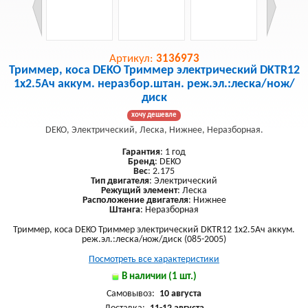
Артикул:
3136973
Триммер, коса DEKO Триммер электрический DKTR12
1х2.5Ач аккум. неразбор.штан. реж.эл.:леска/нож/
диск
хочу дешевле
DEKO, Электрический, Леска, Нижнее, Неразборная.
Гарантия
: 1 год
Бренд
: DEKO
Вес
: 2.175
Тип двигателя
: Электрический
Режущий элемент
: Леска
Расположение двигателя
: Нижнее
Штанга
: Неразборная
Триммер, коса DEKO Триммер электрический DKTR12 1х2.5Ач аккум.
реж.эл.:леска/нож/диск (085-2005)
Посмотреть все характеристики
В наличии (1 шт.)
Самовывоз:
10 августа