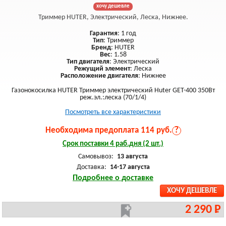
хочу дешевле
Триммер HUTER, Электрический, Леска, Нижнее.
Гарантия
: 1 год
Тип
: Триммер
Бренд
: HUTER
Вес
: 1.58
Тип двигателя
: Электрический
Режущий элемент
: Леска
Расположение двигателя
: Нижнее
Газонокосилка HUTER Триммер электрический Huter GET-400 350Вт
реж.эл.:леска (70/1/4)
Посмотреть все характеристики
Необходима предоплата 114 руб.
?
Срок поставки 4 раб.дня (2 шт.)
Самовывоз:
13 августа
Доставка:
14-17 августа
Подробнее о доставке
ХОЧУ ДЕШЕВЛЕ
2 290 Р