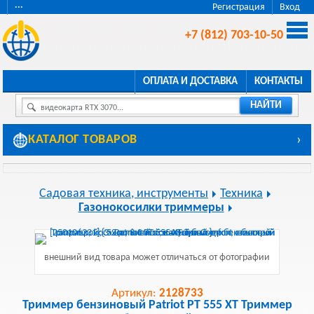
···
Регистрация
Вход
+7 (812) 703-10-50
ОПЛАТА И ДОСТАВКА
КОНТАКТЫ
НАЙТИ
видеокарта RTX 3070...
КАТАЛОГ ТОВАРОВ
›
Садовая техника, инструменты
Техника
Газонокосилки триммеры
внешний вид товара может отличаться от фотографии
Артикул:
2128733
Триммер бензиновый Patriot PT 555 XT Триммер