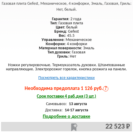
Газовая плита Gefest, Механическое, 4 конфорки, Эмаль, Газовая, Гриль:
Нет, белый.
Гарантия
: 2 года
Тип
: Газовая плита
Цвет
: белый
Бренд
: Gefest
Вес
: 45.5
Управление
: Механическое
Конфорки
: 4 конфорки
Материал поверхности
: Эмаль
Тип духовки
: Газовая
Гриль
: Нет
Ножки регулировочные. Термоуказатель духовки. Штампованные
направляющие. Электророзжиг горелок, кнопка розжига на панели.
Посмотреть все характеристики
Необходима предоплата 1 126 руб.
?
Срок поставки 4 раб.дня (3 шт.)
Самовывоз:
13 августа
Доставка:
14-17 августа
Подробнее о доставке
22 523 Р