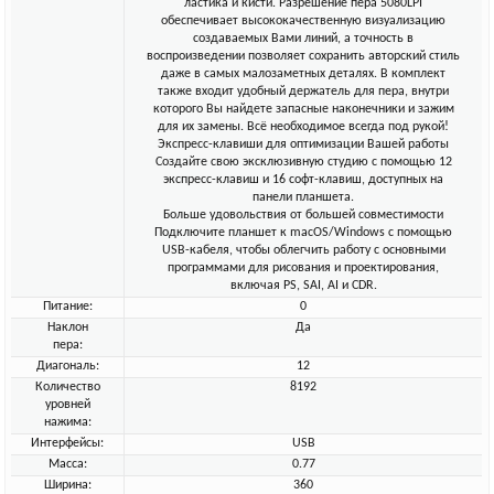
ластика и кисти. Разрешение пера 5080LPI
обеспечивает высококачественную визуализацию
создаваемых Вами линий, а точность в
воспроизведении позволяет сохранить авторский стиль
даже в самых малозаметных деталях. В комплект
также входит удобный держатель для пера, внутри
которого Вы найдете запасные наконечники и зажим
для их замены. Всё необходимое всегда под рукой!
Экспресс-клавиши для оптимизации Вашей работы
Создайте свою эксклюзивную студию с помощью 12
экспресс-клавиш и 16 софт-клавиш, доступных на
панели планшета.
Больше удовольствия от большей совместимости
Подключите планшет к macOS/Windows с помощью
USB-кабеля, чтобы облегчить работу с основными
программами для рисования и проектирования,
включая PS, SAI, AI и CDR.
Питание:
0
Наклон
Да
пера:
Диагональ:
12
Количество
8192
уровней
нажима:
Интерфейсы:
USB
Масса:
0.77
Ширина:
360