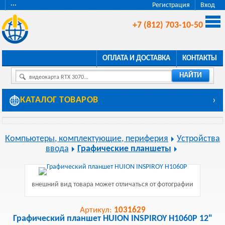
···
Регистрация
Вход
+7 (812) 703-10-50
ОПЛАТА И ДОСТАВКА
КОНТАКТЫ
НАЙТИ
видеокарта RTX 3070...
КАТАЛОГ ТОВАРОВ
›
Компьютеры, комплектующие, периферия
Устройства
ввода
Графические планшеты
внешний вид товара может отличаться от фотографии
Артикул:
1031629
Графический планшет HUION INSPIROY H1060P 12"