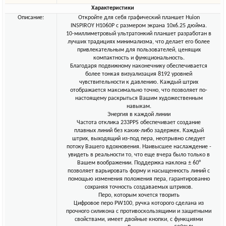
Характеристики
Описание:
Откройте для себя графический планшет Huion
INSPIROY H1060P с размером экрана 10х6.25 дюйма.
10-миллиметровый ультратонкий планшет разработан в
лучших традициях минимализма, что делает его более
привлекательным для пользователей, ценящих
компактность и функциональность.
Благодаря подвижному наконечнику обеспечивается
более тонкая визуализация 8192 уровней
чувствительности к давлению. Каждый штрих
отображается максимально точно, что позволяет по-
настоящему раскрыться Вашим художественным
навыкам.
Энергия в каждой линии
Частота отклика 233PPS обеспечивает создание
плавных линий без каких-либо задержек. Каждый
штрих, выходящий из-под пера, неотрывно следует
потоку Вашего вдохновения. Наивысшее наслаждение -
увидеть в реальности то, что еще вчера было только в
Вашем воображении. Поддержка наклона ± 60°
позволяет варьировать форму и насыщенность линий с
помощью изменения положения пера, гарантированно
сохраняя точность создаваемых штрихов.
Перо, которым хочется творить
Цифровое перо PW100, ручка которого сделана из
прочного силикона с противоскользящими и защитными
свойствами, имеет двойные кнопки, с функциями