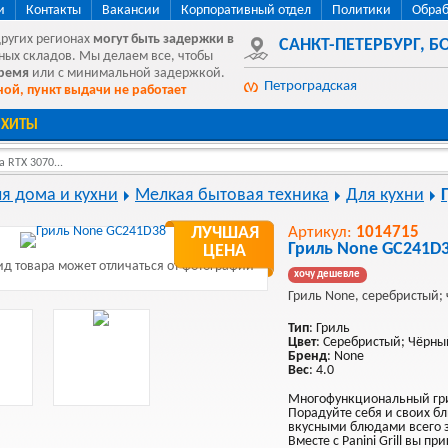
и
Контакты
Вакансии
Корпоративный отдел
Политики
Обраб
других регионах
могут быть
задержки в
САНКТ-ПЕТЕРБУРГ
,
БО
ных складов. Мы делаем все, чтобы
время
или с минимальной задержкой.
Петроградская
ой, пункт выдачи не работает
ХИТЫ
 RTX 3070...
ля дома и кухни
Мелкая бытовая техника
Для кухни
ЛУЧШАЯ
Артикул:
1014715
Гриль None GC241D
ЦЕНА
д товара может отличаться от фотографии
хочу дешевле
Гриль None, серебристый;
Тип
: Гриль
Цвет
: Серебристый; Чёрны
Бренд
: None
Вес
: 4.0
Многофункциональный гр
Порадуйте себя и своих б
вкусными блюдами всего 
Вместе с Panini Grill вы п