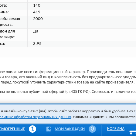
ота:
140
бина:
415
ребляемая
2000
ность:
дон для
Да
ра жира:
са:
3.95
ое описание носит информационный характер. Производитель оставляет з
ки товара, его внешний вид и комплектность без предварительного уведо
перед покупкой уточнить характеристики товара на сайте производителя.
ы не являются публичной офертой (ст.435 ГК РФ). Стоимость и наличие тов
 онлайн-консультант (чат), чтобы сайт работал корректно и был удобнее. Без с
олитике обработки персональных данных
. Нажимая «Принять», вы соглашаетес
1
0
КОРЗИНА
СМОТРЕННЫЕ
МОИ ЗАКЛАДКИ