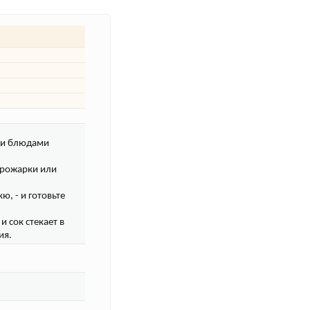
ыми блюдами
 прожарки или
ю, - и готовьте
 сок стекает в
ия.