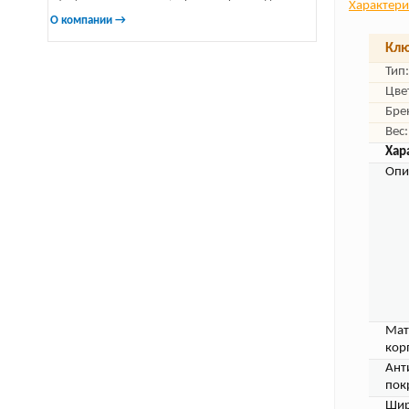
Характери
О компании →
Клю
Тип:
Цве
Бре
Вес:
Хар
Опи
Мат
кор
Ант
пок
Шир