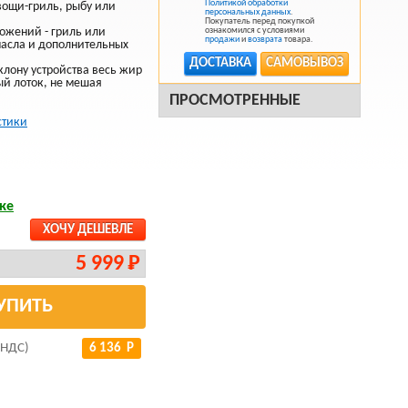
Политикой обработки
вощи-гриль, рыбу или
персональных данных
.
Покупатель перед покупкой
ложений - гриль или
ознакомился с условиями
продажи
и
возврата
товара.
 масла и дополнительных
ДОСТАВКА
САМОВЫВОЗ
лону устройства весь жир
ый лоток, не мешая
ПРОСМОТРЕННЫЕ
стики
ке
ХОЧУ ДЕШЕВЛЕ
5 999 Р
УПИТЬ
 НДС)
6 136 Р