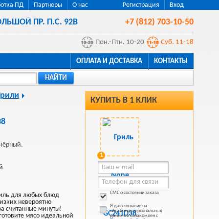
отка ПД
Партнеры
О нас
Регистрация
Вход
ЛЬШОЙ ПР. П.С. 92В
+7 (812) 703-10-50
Пон.-Птн. 10-20
Суб. 11-18
ОПЛАТА И ДОСТАВКА
КОНТАКТЫ
НАЙТИ
Грили
КУПИТЬ В 1 КЛИК
38
 чёрный.
1
й
СМС о состоянии заказа
иль для любых блюд
лизких невероятно
Я даю согласие на
за считанные минуты!
обработку персональных
риготовите мясо идеальной
данных и ознакомлен с