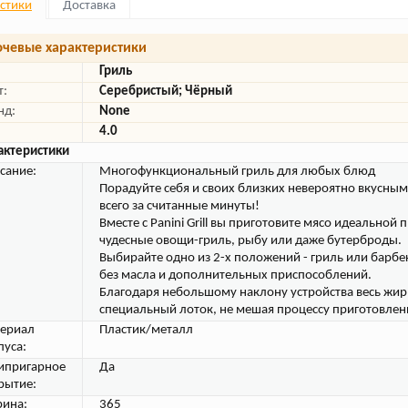
стики
Доставка
чевые характеристики
Гриль
т:
Серебристый; Чёрный
нд:
None
4.0
актеристики
сание:
Многофункциональный гриль для любых блюд
Порадуйте себя и своих близких невероятно вкусн
всего за считанные минуты!
Вместе с Panini Grill вы приготовите мясо идеальной
чудесные овощи-гриль, рыбу или даже бутерброды.
Выбирайте одно из 2-х положений - гриль или барбек
без масла и дополнительных приспособлений.
Благодаря небольшому наклону устройства весь жир и
специальный лоток, не мешая процессу приготовлен
ериал
Пластик/металл
пуса:
ипригарное
Да
рытие:
ина:
365