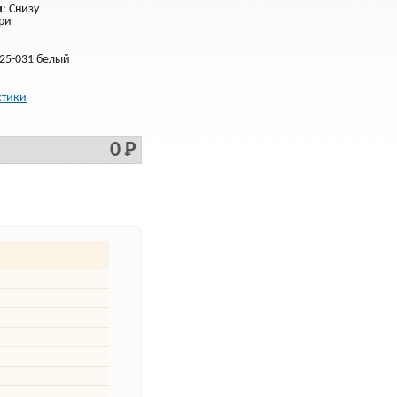
и
: Снизу
ери
25-031 белый
стики
0 Р