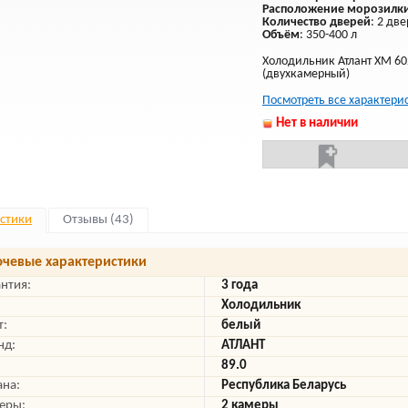
Расположение морозилк
Количество дверей
: 2 дв
Объём
: 350-400 л
Холодильник Атлант ХМ 60
(двухкамерный)
Посмотреть все характери
Нет в наличии
стики
Отзывы (43)
чевые характеристики
антия:
3 года
Холодильник
т:
белый
нд:
АТЛАНТ
89.0
ана:
Республика Беларусь
еры:
2 камеры