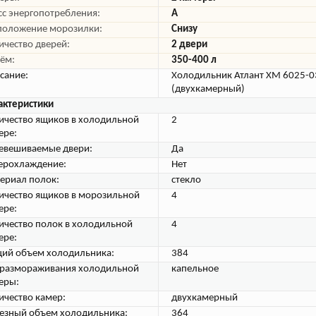
сс энергопотребления:
A
положение морозилки:
Снизу
ичество дверей:
2 двери
ём:
350-400 л
сание:
Холодильник Атлант ХМ 6025-0
(двухкамерный)
актеристики
ичество ящиков в холодильной
2
ере:
евешиваемые двери:
Да
ерохлаждение:
Нет
ериал полок:
стекло
ичество ящиков в морозильной
4
ере:
ичество полок в холодильной
4
ере:
ий объем холодильника:
384
 размораживания холодильной
капельное
еры:
ичество камер:
двухкамерный
езный объем холодильника:
364