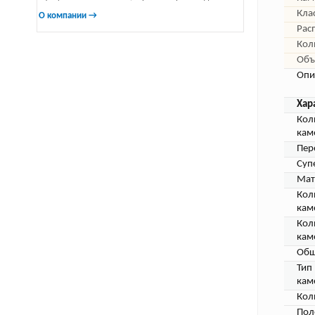
Кла
О компании →
Рас
Кол
Объ
Опи
Хар
Кол
кам
Пер
Суп
Мат
Кол
кам
Кол
кам
Общ
Тип
кам
Кол
Пол