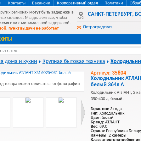
и
Контакты
Вакансии
Корпоративный отдел
Политики
Обраб
других регионах
могут быть
задержки в
САНКТ-ПЕТЕРБУРГ
,
БО
ных складов. Мы делаем все, чтобы
время
или с минимальной задержкой.
Петроградская
ой, пункт выдачи не работает
ХИТЫ
 RTX 3070...
ля дома и кухни
Крупная бытовая техника
Холодильни
Артикул:
35804
Холодильник АТЛАН
д товара может отличаться от фотографии
белый 364л A
Холодильник АТЛАНТ, 2 кам
350-400 л, белый.
Гарантия
: 3 года
Тип
: Холодильник
Цвет
: белый
Бренд
: АТЛАНТ
Вес
: 89.0
Страна
: Республика Белар
Камеры
: 2 камеры
Класс энергопотребления