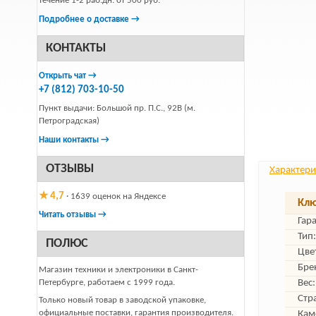
течение 1-2 раб.дн. от 500 руб.
Подробнее о доставке →
КОНТАКТЫ
Открыть чат →
+7 (812) 703-10-50
Пункт выдачи: Большой пр. П.С., 92В (м.
Петроградская)
Наши контакты →
ОТЗЫВЫ
Характери
★ 4,7
· 1639 оценок на Яндексе
Клю
Читать отзывы →
Гар
Тип:
ПОЛЮС
Цве
Бре
Магазин техники и электроники в Санкт-
Петербурге, работаем с 1999 года.
Вес:
Стр
Только новый товар в заводской упаковке,
официальные поставки, гарантия производителя.
Кам