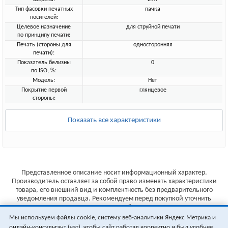
Тип фасовки печатных
пачка
носителей:
Целевое назначение
для струйной печати
по принципу печати:
Печать (стороны для
односторонняя
печати):
Показатель белизны
0
по ISO, %:
Модель:
Нет
Покрытие первой
глянцевое
стороны:
Показать все характеристики
Представленное описание носит информационный характер.
Производитель оставляет за собой право изменять характеристики
товара, его внешний вид и комплектность без предварительного
уведомления продавца. Рекомендуем перед покупкой уточнить
характеристики товара на сайте производителя.
Мы используем файлы cookie, систему веб-аналитики Яндекс Метрика и
Указанные цены не являются публичной офертой (ст.435 ГК РФ).
онлайн-консультант (чат), чтобы сайт работал корректно и был удобнее.