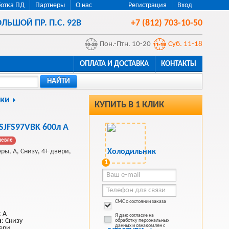
отка ПД
Партнеры
О нас
Регистрация
Вход
ЛЬШОЙ ПР. П.С. 92В
+7 (812) 703-10-50
Пон.-Птн. 10-20
Суб. 11-18
ОПЛАТА И ДОСТАВКА
КОНТАКТЫ
НАЙТИ
ки
КУПИТЬ В 1 КЛИК
SJFS97VBK 600л A
шевле
ры, A, Снизу, 4+ двери,
1
СМС о состоянии заказа
: A
Я даю согласие на
и
: Снизу
обработку персональных
данных и ознакомлен с
вери