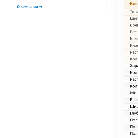
Клю
О компании →
Тип:
Цве
Бре
Вес:
Кам
Кла
Рас
Кол
Хар
Кол
Рас
Кол
Мощ
Выс
Шир
Глу
Пол
Пол
Пол