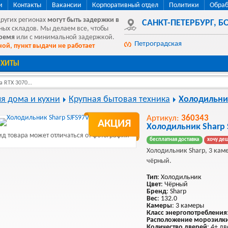
и
Контакты
Вакансии
Корпоративный отдел
Политики
Обраб
других регионах
могут быть
задержки в
САНКТ-ПЕТЕРБУРГ
,
БО
ных складов. Мы делаем все, чтобы
время
или с минимальной задержкой.
Петроградская
ой, пункт выдачи не работает
ХИТЫ
 RTX 3070...
ля дома и кухни
Крупная бытовая техника
Холодильни
Артикул:
360343
АКЦИЯ
Холодильник Sharp 
д товара может отличаться от фотографии
бесплатная доставка
хочу де
Холодильник Sharp, 3 каме
чёрный.
Тип
: Холодильник
Цвет
: Чёрный
Бренд
: Sharp
Вес
: 132.0
Камеры
: 3 камеры
Класс энергопотребления
Расположение морозилк
Количество дверей
: 4+ д