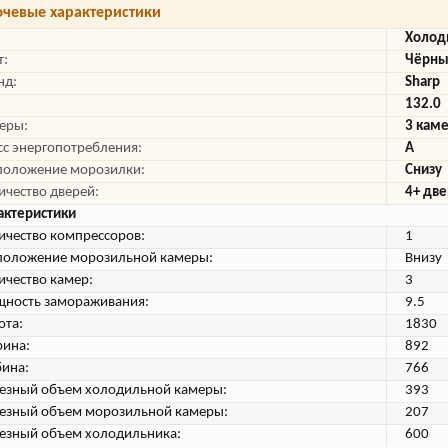
чевые характеристики
Холод
т:
Чёрн
нд:
Sharp
132.0
еры:
3 кам
сс энергопотребления:
A
положение морозилки:
Снизу
ичество дверей:
4+ дв
актеристики
ичество компрессоров:
1
положение морозильной камеры:
Внизу
ичество камер:
3
ность замораживания:
9.5
ота:
1830
ина:
892
бина:
766
езный объем холодильной камеры:
393
езный объем морозильной камеры:
207
езный объем холодильника:
600