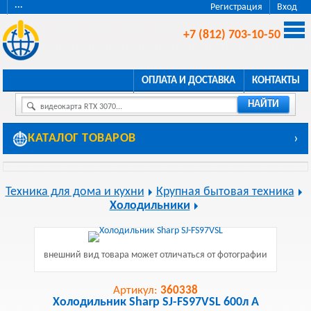
···
Регистрация
Вход
+7 (812) 703-10-50
ОПЛАТА И ДОСТАВКА
КОНТАКТЫ
НАЙТИ
видеокарта RTX 3070...
КАТАЛОГ ТОВАРОВ
›
Техника для дома и кухни
Крупная бытовая техника
Холодильники
внешний вид товара может отличаться от фотографии
Артикул:
360338
Холодильник Sharp SJ-FS97VSL 600л A