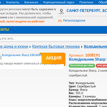
и
Контакты
Вакансии
Корпоративный отдел
Политики
Обраб
других регионах
могут быть
задержки в
САНКТ-ПЕТЕРБУРГ
,
БО
ных складов. Мы делаем все, чтобы
время
или с минимальной задержкой.
Петроградская
ой, пункт выдачи не работает
ХИТЫ
 RTX 3070...
ля дома и кухни
Крупная бытовая техника
Холодильни
Артикул:
1008191
АКЦИЯ
Холодильник Sharp 
д товара может отличаться от фотографии
бесплатная доставка
хочу де
Холодильник Sharp, 2 каме
серебристый.
Тип
: Холодильник
Цвет
: Серебристый
Бренд
: Sharp
Вес
: 101.0
Камеры
: 2 камеры
Класс энергопотребления
Расположение морозилк
Количество дверей
: 2 дв