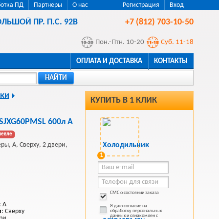
отка ПД
Партнеры
О нас
Регистрация
Вход
ЛЬШОЙ ПР. П.С. 92В
+7 (812) 703-10-50
Пон.-Птн. 10-20
Суб. 11-18
ОПЛАТА И ДОСТАВКА
КОНТАКТЫ
НАЙТИ
ки
КУПИТЬ В 1 КЛИК
SJXG60PMSL 600л A
шевле
ры, A, Сверху, 2 двери,
1
СМС о состоянии заказа
: A
Я даю согласие на
и
: Сверху
обработку персональных
данных и ознакомлен с
ери