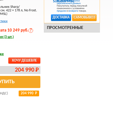
Политикой обработки
персональных данных
.
Покупатель перед покупкой
льник Sharp/
ознакомился с условиями
м. 422 + 178 л, No Frost.
продажи
и
возврата
товара.
PMSL)
ДОСТАВКА
САМОВЫВОЗ
стики
ПРОСМОТРЕННЫЕ
та 10 249 руб.
?
я (3 шт.)
ке
ХОЧУ ДЕШЕВЛЕ
204 990 Р
УПИТЬ
 НДС)
204 990 Р