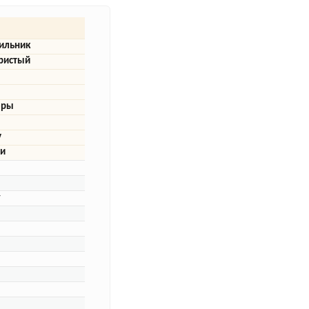
ильник
ристый
еры
у
ри
у