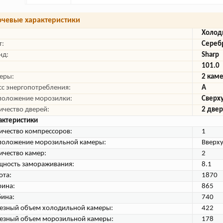
чевые характеристики
Холод
т:
Сереб
нд:
Sharp
101.0
еры:
2 кам
сс энергопотребления:
A
положение морозилки:
Сверх
ичество дверей:
2 две
актеристики
ичество компрессоров:
1
положение морозильной камеры:
Вверх
ичество камер:
2
ность замораживания:
8.1
ота:
1870
ина:
865
бина:
740
езный объем холодильной камеры:
422
езный объем морозильной камеры:
178