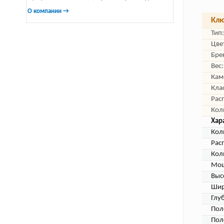
О компании →
Клю
Тип:
Цве
Бре
Вес:
Кам
Кла
Рас
Кол
Хар
Кол
Рас
Кол
Мощ
Выс
Шир
Глу
Пол
Пол