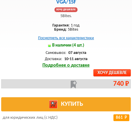
VGA/15F
хочу дешевле
5Bites.
Гарантия
: 1 год
Бренд
: 5Bites
Посмотреть все характеристики
В наличии (4 шт.)
Самовывоз:
07 августа
Доставка:
10-11 августа
Подробнее о доставке
ХОЧУ ДЕШЕВЛЕ
740 Р
КУПИТЬ
для юридических лиц (с НДС)
861 Р