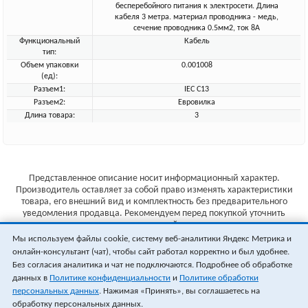
бесперебойного питания к электросети. Длина
кабеля 3 метра. материал проводника - медь,
сечение проводника 0.5мм2, ток 8А
Функциональный
Кабель
тип:
Объем упаковки
0.001008
(ед):
Разъем1:
IEC C13
Разъем2:
Евровилка
Длина товара:
3
Представленное описание носит информационный характер.
Производитель оставляет за собой право изменять характеристики
товара, его внешний вид и комплектность без предварительного
уведомления продавца. Рекомендуем перед покупкой уточнить
характеристики товара на сайте производителя.
Мы используем файлы cookie, систему веб-аналитики Яндекс Метрика и
Указанные цены не являются публичной офертой (ст.435 ГК РФ).
онлайн-консультант (чат), чтобы сайт работал корректно и был удобнее.
Стоимость и наличие товара уточняйте у менеджера.
Без согласия аналитика и чат не подключаются. Подробнее об обработке
данных в
Политике конфиденциальности
и
Политике обработки
персональных данных
. Нажимая «Принять», вы соглашаетесь на
обработку персональных данных.