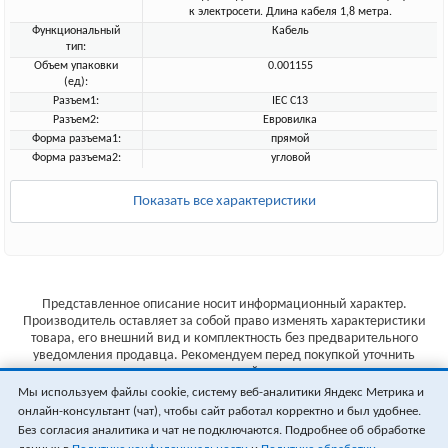
к электросети. Длина кабеля 1,8 метра.
Функциональный
Кабель
тип:
Объем упаковки
0.001155
(ед):
Разъем1:
IEC C13
Разъем2:
Евровилка
Форма разъема1:
прямой
Форма разъема2:
угловой
Показать все характеристики
Представленное описание носит информационный характер.
Производитель оставляет за собой право изменять характеристики
товара, его внешний вид и комплектность без предварительного
уведомления продавца. Рекомендуем перед покупкой уточнить
характеристики товара на сайте производителя.
Мы используем файлы cookie, систему веб-аналитики Яндекс Метрика и
Указанные цены не являются публичной офертой (ст.435 ГК РФ).
онлайн-консультант (чат), чтобы сайт работал корректно и был удобнее.
Стоимость и наличие товара уточняйте у менеджера.
Без согласия аналитика и чат не подключаются. Подробнее об обработке