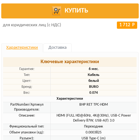
КУПИТЬ
для юридических лиц (с НДС)
1 712 Р
Характеристики
Доставка
Ключевые характеристики
Гарантия:
6 мес.
Тип:
Кабель
Цвет:
белый
Бренд:
BURO
Вес:
0.074
Характеристики
PartNumber/Артикул
BHP RET TPC-HDM
Производителя:
Описание:
HDMI (FULL HD@60Hz, 4K@30Hz), USB-C Power
Delivery 87W, USB-A(f) 3.0
Функциональный тип:
Переходник
Объем упаковки (ед):
0.0003825
Разъем1:
USB Type-C (m)