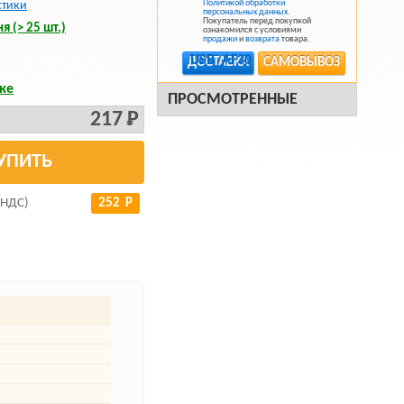
Политикой обработки
стики
персональных данных
.
Покупатель перед покупкой
я (> 25 шт.)
ознакомился с условиями
продажи
и
возврата
товара.
ДОСТАВКА
САМОВЫВОЗ
ке
ПРОСМОТРЕННЫЕ
217 Р
УПИТЬ
 НДС)
252 Р