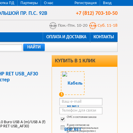
отка ПД
Партнеры
О нас
Регистрация
Вход
ЛЬШОЙ ПР. П.С. 92В
+7 (812) 703-10-50
Пон.-Птн. 10-20
Суб. 11-18
ОПЛАТА И ДОСТАВКА
КОНТАКТЫ
НАЙТИ
КУПИТЬ В 1 КЛИК
HP RET USB_AF30
стер
1
СМС о состоянии заказа
 Buro USB A (m)/USB A (f)
Я даю согласие на
HP RET USB_AF30)
обработку персональных
данных и ознакомлен с