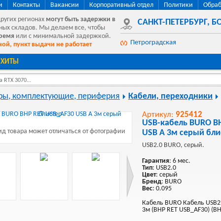
и
Контакты
Вакансии
Корпоративный отдел
Политики
Обраб
других регионах
могут быть
задержки в
САНКТ-ПЕТЕРБУРГ
,
БО
ных складов. Мы делаем все, чтобы
время
или с минимальной задержкой.
Петроградская
ой, пункт выдачи не работает
ХИТЫ
 RTX 3070...
ы, комплектующие, периферия
Кабели, переходники
Артикул:
925412
USB-кабель BURO B
д товара может отличаться от фотографии
USB A 3м серый бли
USB2.0 BURO, серый.
Гарантия
: 6 мес.
Тип
: USB2.0
Цвет
: серый
Бренд
: BURO
Вес
: 0.095
Кабель BURO Кабель USB2.0
3м (BHP RET USB_AF30) (B