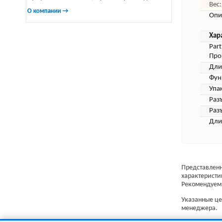
Вес:
О компании →
Опи
Хар
Par
Про
Дли
Фун
Упа
Раз
Раз
Дли
Представленн
характеристи
Рекомендуем 
Указанные цен
менеджера.