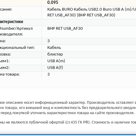
0.095
сание:
Кабель BURO Кабель USB2.0 Buro USB A (m)/US
RET USB_AF30) (BHP RET USB_AF30)
актеристики
tNumber/Артикул
BHP RET USB_AF30
изводителя:
на:
3
кциональный тип:
Кабель
ковка:
блистер
ъем1:
USB A(m)
ъем2:
USB A(f)
на товара:
3
ое описание носит информационный характер. Производитель оставляет з
ки товара, его внешний вид и комплектность без предварительного уведо
перед покупкой уточнить характеристики товара на сайте производителя.
ы не являются публичной офертой (ст.435 ГК РФ). Стоимость и наличие тов