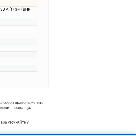
B A (f) 3м (BHP
а собой право изменять
мления продавца.
ара уточняйте у