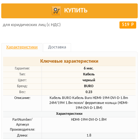
КУПИТЬ
для юридических лиц (с НДС)
519 Р
Характеристики
Доставка
Ключевые характеристики
Гарантия:
6 мес.
Тип:
Кабель
Цвет:
черный
Бренд:
BURO
Вес:
0.23
Описание:
Кабель BURO Кабель Buro HDMI-19M-DVI-D-1.8m
24M/19M 1.8м позол/ ферритовые кольца (HDMI-
19M-DVI-D-1.8M)
Характеристики
PartNumber/
HDMI-19M-DVI-D-1.8M
Артикул
Производителя:
Длина:
1.8