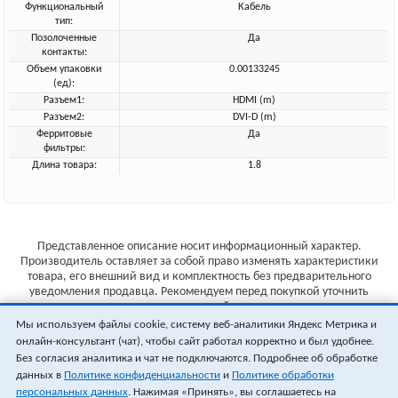
Функциональный
Кабель
тип:
Позолоченные
Да
контакты:
Объем упаковки
0.00133245
(ед):
Разъем1:
HDMI (m)
Разъем2:
DVI-D (m)
Ферритовые
Да
фильтры:
Длина товара:
1.8
Представленное описание носит информационный характер.
Производитель оставляет за собой право изменять характеристики
товара, его внешний вид и комплектность без предварительного
уведомления продавца. Рекомендуем перед покупкой уточнить
характеристики товара на сайте производителя.
Мы используем файлы cookie, систему веб-аналитики Яндекс Метрика и
Указанные цены не являются публичной офертой (ст.435 ГК РФ).
онлайн-консультант (чат), чтобы сайт работал корректно и был удобнее.
Стоимость и наличие товара уточняйте у менеджера.
Без согласия аналитика и чат не подключаются. Подробнее об обработке
данных в
Политике конфиденциальности
и
Политике обработки
персональных данных
. Нажимая «Принять», вы соглашаетесь на