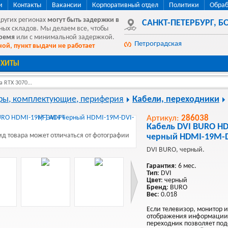
и
Контакты
Вакансии
Корпоративный отдел
Политики
Обраб
других регионах
могут быть
задержки в
САНКТ-ПЕТЕРБУРГ
,
БО
ных складов. Мы делаем все, чтобы
время
или с минимальной задержкой.
Петроградская
ой, пункт выдачи не работает
ХИТЫ
 RTX 3070...
ы, комплектующие, периферия
Кабели, переходники
Артикул:
286038
Кабель DVI BURO HD
д товара может отличаться от фотографии
черный HDMI-19M-D
DVI BURO, черный.
Гарантия
: 6 мес.
Тип
: DVI
Цвет
: черный
Бренд
: BURO
Вес
: 0.018
Если телевизор, монитор и
отображения информации н
переходник позволяет под