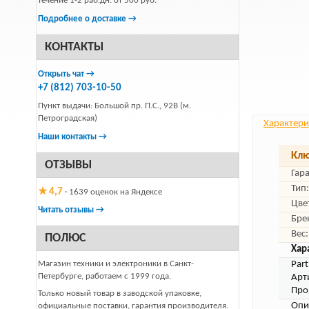
течение 1-2 раб.дн. от 500 руб.
Подробнее о доставке →
КОНТАКТЫ
Открыть чат →
+7 (812) 703-10-50
Пункт выдачи: Большой пр. П.С., 92В (м.
Петроградская)
Характери
Наши контакты →
Клю
ОТЗЫВЫ
Гар
Тип:
★ 4,7
· 1639 оценок на Яндексе
Цве
Читать отзывы →
Бре
Вес:
ПОЛЮС
Хар
Магазин техники и электроники в Санкт-
Par
Петербурге, работаем с 1999 года.
Арт
Про
Только новый товар в заводской упаковке,
Опи
официальные поставки, гарантия производителя.