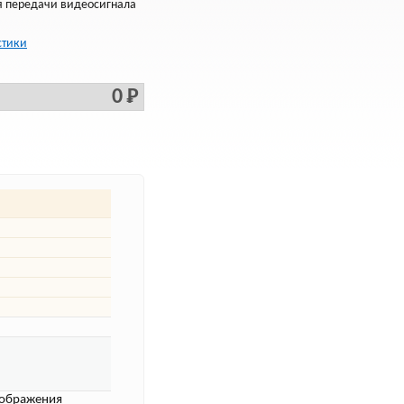
я передачи видеосигнала
стики
0 Р
тображения