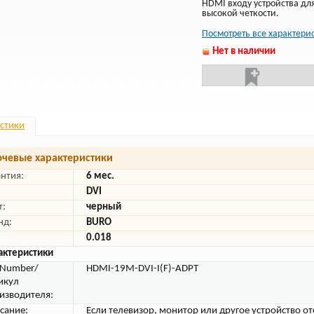
HDMI входу устройства дл
высокой четкости.
Посмотреть все характери
Нет в наличии
стики
чевые характеристики
антия:
6 мес.
DVI
т:
черный
нд:
BURO
0.018
актеристики
tNumber/
HDMI-19M-DVI-I(F)-ADPT
икул
изводителя:
сание:
Если телевизор, монитор или другое устройство о