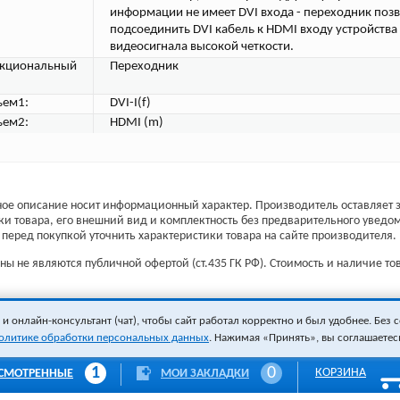
информации не имеет DVI входа - переходник поз
подсоединить DVI кабель к HDMI входу устройства
видеосигнала высокой четкости.
кциональный
Переходник
ъем1:
DVI-I(f)
ъем2:
HDMI (m)
ое описание носит информационный характер. Производитель оставляет з
ки товара, его внешний вид и комплектность без предварительного уведо
перед покупкой уточнить характеристики товара на сайте производителя.
ы не являются публичной офертой (ст.435 ГК РФ). Стоимость и наличие тов
 онлайн-консультант (чат), чтобы сайт работал корректно и был удобнее. Без с
олитике обработки персональных данных
. Нажимая «Принять», вы соглашаетес
1
0
КОРЗИНА
СМОТРЕННЫЕ
МОИ ЗАКЛАДКИ