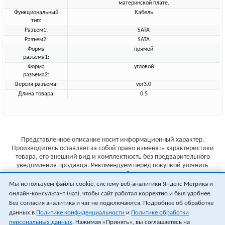
материнской плате.
Функциональный
Кабель
тип:
Разъем1:
SATA
Разъем2:
SATA
Форма
прямой
разъема1:
Форма
угловой
разъема2:
Версия разъема:
ver3.0
Длина товара:
0.5
Представленное описание носит информационный характер.
Производитель оставляет за собой право изменять характеристики
товара, его внешний вид и комплектность без предварительного
уведомления продавца. Рекомендуем перед покупкой уточнить
характеристики товара на сайте производителя.
Мы используем файлы cookie, систему веб-аналитики Яндекс Метрика и
Указанные цены не являются публичной офертой (ст.435 ГК РФ).
онлайн-консультант (чат), чтобы сайт работал корректно и был удобнее.
Стоимость и наличие товара уточняйте у менеджера.
Без согласия аналитика и чат не подключаются. Подробнее об обработке
данных в
Политике конфиденциальности
и
Политике обработки
персональных данных
. Нажимая «Принять», вы соглашаетесь на