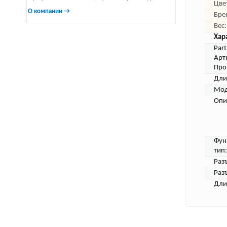
Цве
О компании →
Бре
Вес:
Хар
Par
Арт
Про
Дли
Мод
Опи
Фун
тип:
Раз
Раз
Дли