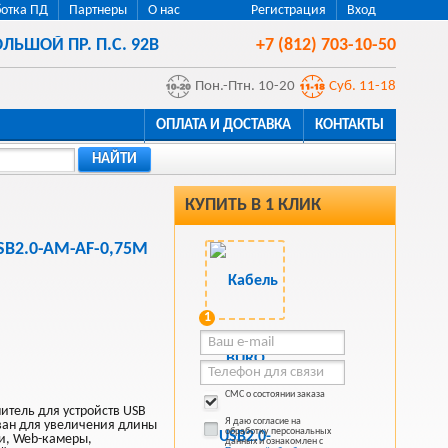
отка ПД
Партнеры
О нас
Регистрация
Вход
ЛЬШОЙ ПР. П.С. 92В
+7 (812) 703-10-50
Пон.-Птн. 10-20
Суб. 11-18
ОПЛАТА И ДОСТАВКА
КОНТАКТЫ
НАЙТИ
КУПИТЬ В 1 КЛИК
SB2.0-AM-AF-0,75M
1
СМС о состоянии заказа
итель для устройств USB
Я даю согласие на
ван для увеличения длины
обработку персональных
и, Web-камеры,
данных и ознакомлен с