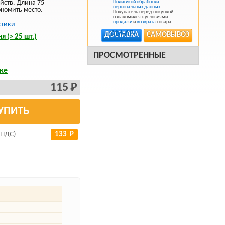
йств. Длина 75
Политикой обработки
персональных данных
.
ономить место.
Покупатель перед покупкой
ознакомился с условиями
продажи
и
возврата
товара.
стики
ДОСТАВКА
САМОВЫВОЗ
я (> 25 шт.)
ПРОСМОТРЕННЫЕ
ке
115 Р
УПИТЬ
 НДС)
133 Р