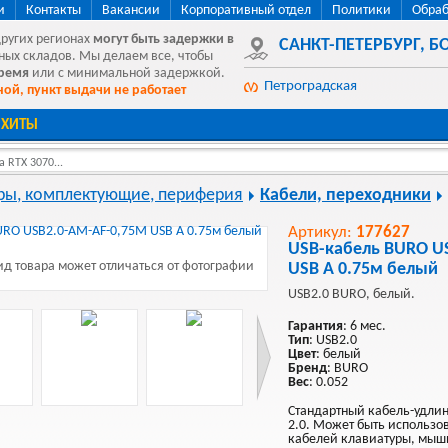
и
Контакты
Вакансии
Корпоративный отдел
Политики
Обраб
других регионах
могут быть
задержки в
САНКТ-ПЕТЕРБУРГ
,
БО
ных складов. Мы делаем все, чтобы
время
или с минимальной задержкой.
Петроградская
ой, пункт выдачи не работает
ХИТЫ
 RTX 3070...
ы, комплектующие, периферия
Кабели, переходники
Артикул:
177627
USB-кабель BURO U
д товара может отличаться от фотографии
USB A 0.75м белый
USB2.0 BURO, белый.
Гарантия
: 6 мес.
Тип
: USB2.0
Цвет
: белый
Бренд
: BURO
Вес
: 0.052
Стандартный кабель-удлин
2.0. Может быть использо
кабелей клавиатуры, мыш