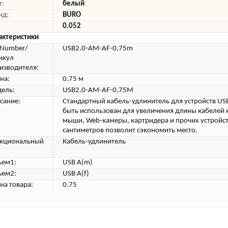
т:
белый
нд:
BURO
0.052
актеристики
tNumber/
USB2.0-AM-AF-0,75m
икул
изводителя:
на:
0.75 м
ель:
USB2.0-AM-AF-0,75M
сание:
Стандартный кабель-удлинитель для устройств US
быть использован для увеличения длины кабелей 
мыши, Web-камеры, картридера и прочих устройст
сантиметров позволит сэкономить место.
кциональный
Кабель-удлинитель
ъем1:
USB A(m)
ъем2:
USB A(f)
на товара:
0.75