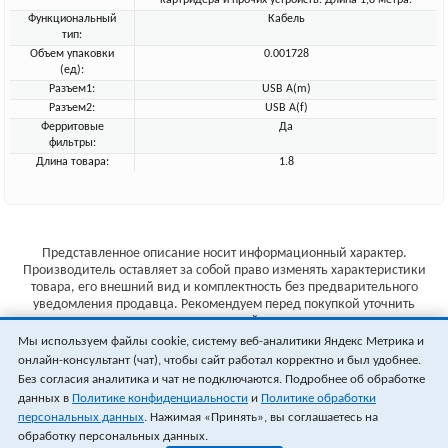
картридера и прочих устройств. Длина 1,8 метра.
Функциональный
Кабель
тип:
Объем упаковки
0.001728
(ед):
Разъем1:
USB A(m)
Разъем2:
USB A(f)
Ферритовые
Да
фильтры:
Длина товара:
1.8
Представленное описание носит информационный характер.
Производитель оставляет за собой право изменять характеристики
товара, его внешний вид и комплектность без предварительного
уведомления продавца. Рекомендуем перед покупкой уточнить
характеристики товара на сайте производителя.
Мы используем файлы cookie, систему веб-аналитики Яндекс Метрика и
Указанные цены не являются публичной офертой (ст.435 ГК РФ).
онлайн-консультант (чат), чтобы сайт работал корректно и был удобнее.
Стоимость и наличие товара уточняйте у менеджера.
Без согласия аналитика и чат не подключаются. Подробнее об обработке
данных в
Политике конфиденциальности
и
Политике обработки
персональных данных
. Нажимая «Принять», вы соглашаетесь на
обработку персональных данных.