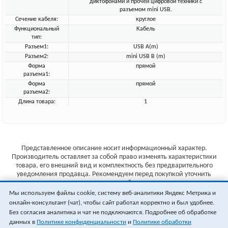
диктофонами и прочей цифровой техники с
разъемом mini USB.
Сечение кабеля:
круглое
Функциональный
Кабель
тип:
Разъем1:
USB A(m)
Разъем2:
mini USB B (m)
Форма
прямой
разъема1:
Форма
прямой
разъема2:
Длина товара:
1
Представленное описание носит информационный характер.
Производитель оставляет за собой право изменять характеристики
товара, его внешний вид и комплектность без предварительного
уведомления продавца. Рекомендуем перед покупкой уточнить
характеристики товара на сайте производителя.
Мы используем файлы cookie, систему веб-аналитики Яндекс Метрика и
Указанные цены не являются публичной офертой (ст.435 ГК РФ).
онлайн-консультант (чат), чтобы сайт работал корректно и был удобнее.
Стоимость и наличие товара уточняйте у менеджера.
Без согласия аналитика и чат не подключаются. Подробнее об обработке
данных в
Политике конфиденциальности
и
Политике обработки