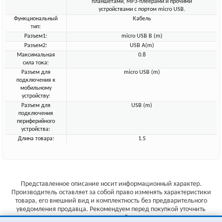
планшетами, MP3-плеерами и прочими
устройствами с портом micro USB.
Функциональный
Кабель
тип:
Разъем1:
micro USB B (m)
Разъем2:
USB A(m)
Максимальная
0.8
сила тока:
Разъем для
micro USB (m)
подключения к
мобильному
устройству:
Разъем для
USB (m)
подключения
периферийного
устройства:
Длина товара:
1.5
Представленное описание носит информационный характер.
Производитель оставляет за собой право изменять характеристики
товара, его внешний вид и комплектность без предварительного
уведомления продавца. Рекомендуем перед покупкой уточнить
характеристики товара на сайте производителя.