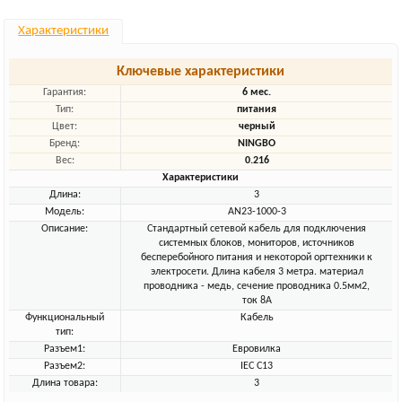
Характеристики
Ключевые характеристики
Гарантия:
6 мес.
Тип:
питания
Цвет:
черный
Бренд:
NINGBO
Вес:
0.216
Характеристики
Длина:
3
Модель:
AN23-1000-3
Описание:
Стандартный сетевой кабель для подключения
системных блоков, мониторов, источников
бесперебойного питания и некоторой оргтехники к
электросети. Длина кабеля 3 метра. материал
проводника - медь, сечение проводника 0.5мм2,
ток 8А
Функциональный
Кабель
тип:
Разъем1:
Евровилка
Разъем2:
IEC C13
Длина товара:
3