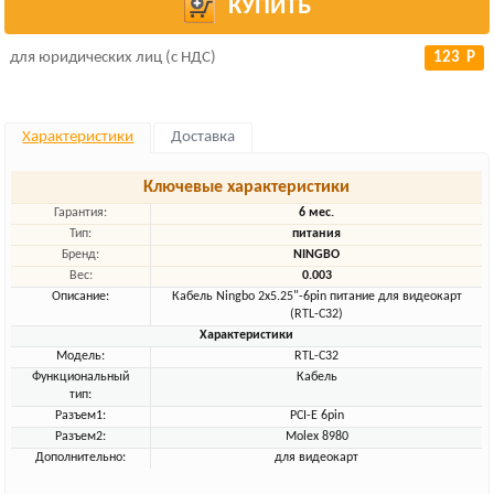
КУПИТЬ
для юридических лиц (с НДС)
123 Р
Характеристики
Доставка
Ключевые характеристики
Гарантия:
6 мес.
Тип:
питания
Бренд:
NINGBO
Вес:
0.003
Описание:
Кабель Ningbo 2x5.25"-6pin питание для видеокарт
(RTL-C32)
Характеристики
Модель:
RTL-C32
Функциональный
Кабель
тип:
Разъем1:
PCI-E 6pin
Разъем2:
Molex 8980
Дополнительно:
для видеокарт