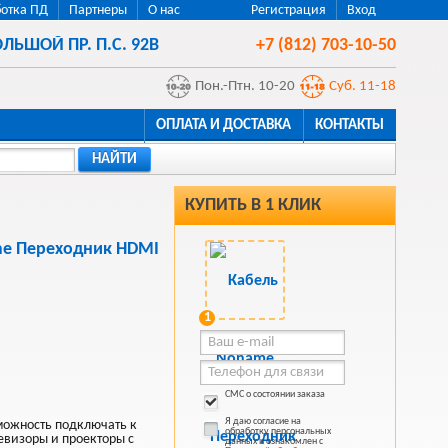
отка ПД
Партнеры
О нас
Регистрация
Вход
ЛЬШОЙ ПР. П.С. 92В
+7 (812) 703-10-50
Пон.-Птн. 10-20
Суб. 11-18
ОПЛАТА И ДОСТАВКА
КОНТАКТЫ
НАЙТИ
КУПИТЬ В 1 КЛИК
e Переходник HDMI
1
СМС о состоянии заказа
Я даю согласие на
ожность подключать к
обработку персональных
евизоры и проекторы с
данных и ознакомлен с