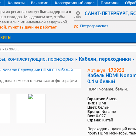
и
Контакты
Вакансии
Корпоративный отдел
Политики
Обраб
других регионах
могут быть
задержки в
САНКТ-ПЕТЕРБУРГ
,
БО
ных складов. Мы делаем все, чтобы
время
или с минимальной задержкой.
Петроградская
ой, пункт выдачи не работает
ХИТЫ
 RTX 3070...
ы, комплектующие, периферия
Кабели, переходники
Артикул:
172953
Кабель HDMI Nonam
д товара может отличаться от фотографии
0.1м белый
HDMI Noname, белый.
Гарантия
: 6 мес.
Тип
: HDMI
Цвет
: белый
Бренд
: Noname
Вес
: 0.027
Страна
: Китай
Переходник, дающий возм
порту HDMI мониторы, тел