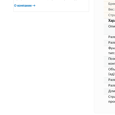
Бре
О компании →
Вес:
Стр
Хар
Опи
Раз
Раз
Фун
тип:
Поз
кон
Объ
(ед)
Раз
Раз
Дли
Стр
про