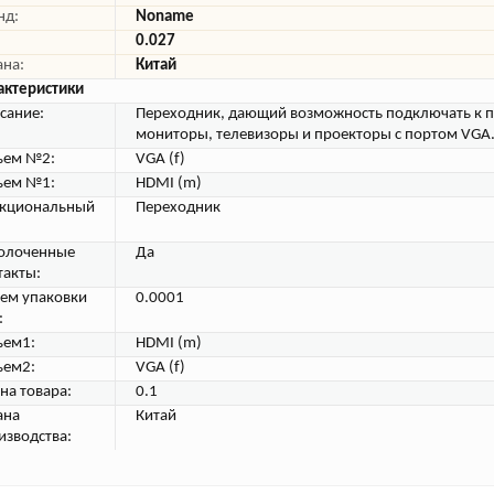
нд:
Noname
0.027
ана:
Китай
актеристики
сание:
Переходник, дающий возможность подключать к 
мониторы, телевизоры и проекторы с портом VGA
ъем №2:
VGA (f)
ъем №1:
HDMI (m)
кциональный
Переходник
олоченные
Да
такты:
ем упаковки
0.0001
:
ъем1:
HDMI (m)
ъем2:
VGA (f)
на товара:
0.1
ана
Китай
изводства: