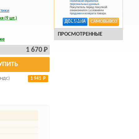
Политикой обработки
персональных данных
.
Покупатель перед покупкой
стики
ознакомился с условиями
продажи
и
возврата
товара.
я (9 шт.)
ДОСТАВКА
САМОВЫВОЗ
ПРОСМОТРЕННЫЕ
ке
1 670 Р
УПИТЬ
 НДС)
1 941 Р