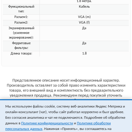
1.8 метра.
Функциональный
Кабель
тип:
Разъем1:
VGA (m)
Разъем2:
VGA (f)
Экранированный
Да
(усиленное
экранирование):
Ферритовые
Да
фильтры:
Длина товара:
1.8
Представленное описание носит информационный характер.
Производитель оставляет за собой право изменять характеристики
товара, его внешний вид и комплектность без предварительного
уведомления продавца. Рекомендуем перед покупкой уточнить
характеристики товара на сайте производителя.
Мы используем файлы cookie, систему веб-аналитики Яндекс Метрика и
Указанные цены не являются публичной офертой (ст.435 ГК РФ).
онлайн-консультант (чат), чтобы сайт работал корректно и был удобнее.
Стоимость и наличие товара уточняйте у менеджера.
Без согласия аналитика и чат не подключаются. Подробнее об обработке
данных в
Политике конфиденциальности
и
Политике обработки
персональных данных
. Нажимая «Принять», вы соглашаетесь на