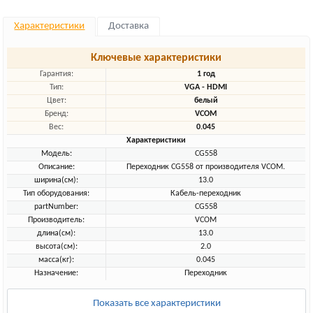
Характеристики
Доставка
Ключевые характеристики
Гарантия:
1 год
Тип:
VGA - HDMI
Цвет:
белый
Бренд:
VCOM
Вес:
0.045
Характеристики
Модель:
CG558
Описание:
Переходник CG558 от производителя VCOM.
ширина(см):
13.0
Тип оборудования:
Кабель-переходник
partNumber:
CG558
Производитель:
VCOM
длина(см):
13.0
высота(см):
2.0
масса(кг):
0.045
Назначение:
Переходник
Показать все характеристики