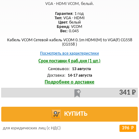
VGA - HDMI VCOM, белый.
Гарантия
: 1 год
Тип
: VGA - HDMI
Цвет
: белый
Бренд
: VCOM
Вес
: 0.045
Кабель VCOM Сетевой кабель VCOM 0.1m HDMI(M) to VGA(F) CG558
(CG558 )
Посмотреть все характеристики
Срок поставки 4 раб.дня (1 шт.)
Самовывоз:
13 августа
Доставка:
14-17 августа
Подробнее о доставке
341 Р
КУПИТЬ
для юридических лиц (с НДС)
396 Р