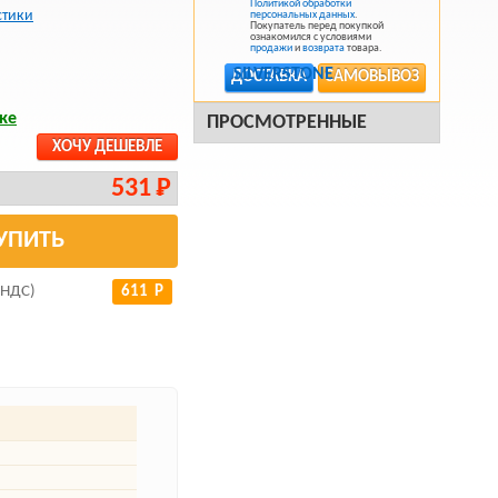
Политикой обработки
стики
персональных данных
.
Покупатель перед покупкой
ознакомился с условиями
продажи
и
возврата
товара.
ДОСТАВКА
САМОВЫВОЗ
ке
ПРОСМОТРЕННЫЕ
ХОЧУ ДЕШЕВЛЕ
531 Р
УПИТЬ
 НДС)
611 Р