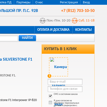
отка ПД
Партнеры
О нас
Регистрация
Вход
ЛЬШОЙ ПР. П.С. 92В
+7 (812) 703-10-50
Пон.-Птн. 10-20
Суб. 11-18
ОПЛАТА И ДОСТАВКА
КОНТАКТЫ
НАЙТИ
КУПИТЬ В 1 КЛИК
а SILVERSTONE F1
ERSTONE F1.
1
СМС о состоянии заказа
stone F1 Interpower IP-820
Я даю согласие на
обработку персональных
данных и ознакомлен с