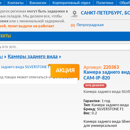
и
Контакты
Вакансии
Корпоративный отдел
Политики
Обраб
других регионах
могут быть
задержки в
САНКТ-ПЕТЕРБУРГ
,
БО
ных складов. Мы делаем все, чтобы
время
или с минимальной задержкой.
Петроградская
ой, пункт выдачи не работает
ХИТЫ
 RTX 3070...
ры
Камеры заднего вида
Артикул:
220363
АКЦИЯ
Камера заднего вид
д товара может отличаться от фотографии
CAM-IP-820
хочу дешевле
Камера заднего вида SILV
Гарантия
: 1 год
Тип
: Камера заднего вида
Бренд
: SILVERSTONE F1
Вес
: 0.2
Камера заднего вида Silver
для универсальная